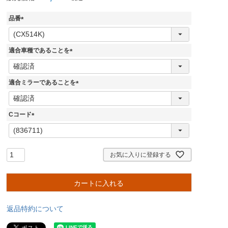
品番
(
必
須
適合車種であることを
)
(
必
須
適合ミラーであることを
)
(
必
須
Cコード
)
(
必
須
)
お気に入りに登録する
カートに入れる
返品特約について