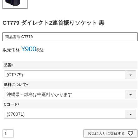
CT779 ダイレクト2連首振りソケット 黒
商品番号
CT779
¥
900
販売価格
税込
品番
(
必
須
送料について
)
(
必
須
Cコード
)
(
必
須
)
お気に入りに登録する