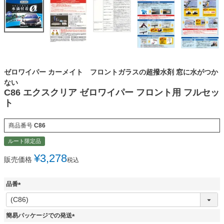
ゼロワイパー カーメイト フロントガラスの超撥水剤 窓に水がつか
ない
C86 エクスクリア ゼロワイパー フロント用 フルセッ
ト
商品番号
C86
ルート限定品
¥
3,278
販売価格
税込
品番
(
必
須
簡易パッケージでの発送
)