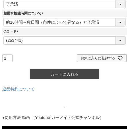
(
必
須
超撥水性能時間について
)
(
必
須
Cコード
)
(
必
須
)
お気に入りに登録する
カートに入れる
返品特約について
●使用方法 動画 （Youtube カーメイト公式チャンネル）