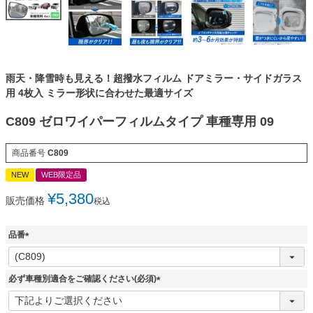
雨天・降雪時も見える！超撥水フィルム ドアミラー・サイドガラス
用 4枚入 ミラー形状に合わせた最適サイズ
C809 ゼロワイパーフィルムタイプ 車種専用 09
商品番号
C809
NEW
WEB限定品
¥
5,380
販売価格
税込
品番
(
必
須
必ず車種別適合をご確認ください(必須)
)
(
必