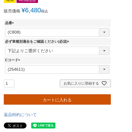
¥
6,480
販売価格
税込
品番
(
必
須
必ず車種別適合をご確認ください(必須)
)
(
必
須
Cコード
)
(
必
須
)
お気に入りに登録する
カートに入れる
返品特約について