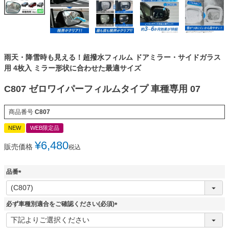
雨天・降雪時も見える！超撥水フィルム ドアミラー・サイドガラス
用 4枚入 ミラー形状に合わせた最適サイズ
C807 ゼロワイパーフィルムタイプ 車種専用 07
商品番号
C807
NEW
WEB限定品
¥
6,480
販売価格
税込
品番
(
必
須
必ず車種別適合をご確認ください(必須)
)
(
必