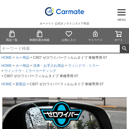
MENU
カーメイト 公式オンラインストア本店
商品一覧
車種別適合検索
お気に入り
マイページ
カート
HOME
カー用品
C807 ゼロワイパーフィルムタイプ 車種専用 07
HOME
カー用品
洗車・お手入れ用品
ウィンドウ・ミラー
ウィンドウ・ミラーコーティング
C807 ゼロワイパーフィルムタイプ 車種専用 07
HOME
新製品
C807 ゼロワイパーフィルムタイプ 車種専用 07