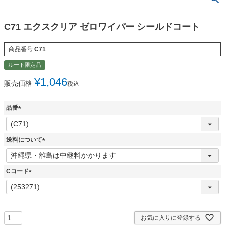
C71 エクスクリア ゼロワイパー シールドコート
商品番号
C71
ルート限定品
¥
1,046
販売価格
税込
品番
(
必
須
送料について
)
(
必
須
Cコード
)
(
必
須
)
お気に入りに登録する