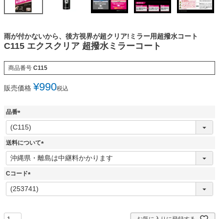
雨が付かないから、後方視界が超クリア!ミラー用超撥水コート
C115 エクスクリア 超撥水ミラーコート
商品番号
C115
¥
990
販売価格
税込
品番
(
必
須
送料について
)
(
必
須
Cコード
)
(
必
須
)
お気に入りに登録する