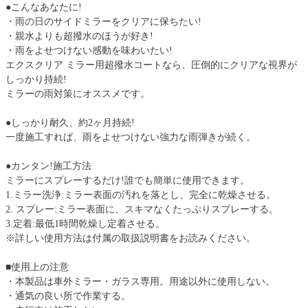
●こんなあなたに!
・雨の日のサイドミラーをクリアに保ちたい!
・親水よりも超撥水のほうが好き!
・雨をよせつけない感動を味わいたい!
エクスクリア ミラー用超撥水コートなら、圧倒的にクリアな視界が
しっかり持続!
ミラーの雨対策にオススメです。
●しっかり耐久、約2ヶ月持続!
一度施工すれば、雨をよせつけない強力な雨弾きが続く。
●カンタン!施工方法
ミラーにスプレーするだけ!誰でも簡単に使用できます。
1.ミラー洗浄:ミラー表面の汚れを落とし、完全に乾燥させる。
2. スプレー:ミラー表面に、スキマなくたっぷりスプレーする。
3.定着:最低1時間乾燥し定着させる。
※詳しい使用方法は付属の取扱説明書をお読みください。
■使用上の注意
・本製品は車外ミラー・ガラス専用。用途以外に使用しない。
・通気の良い所で作業する。