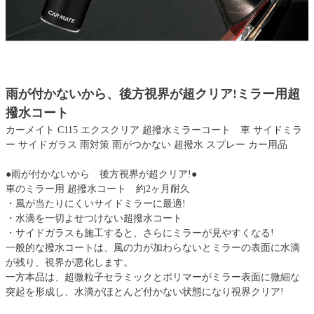
雨が付かないから、後方視界が超クリア!ミラー用超
撥水コート
カーメイト C115 エクスクリア 超撥水ミラーコート 車 サイドミラ
ー サイドガラス 雨対策 雨がつかない 超撥水 スプレー カー用品
●雨が付かないから 後方視界が超クリア!●
車のミラー用 超撥水コート 約2ヶ月耐久
・風が当たりにくいサイドミラーに最適!
・水滴を一切よせつけない超撥水コート
・サイドガラスも施工すると、さらにミラーが見やすくなる!
一般的な撥水コートは、風の力が加わらないとミラーの表面に水滴
が残り、視界が悪化します。
一方本品は、超微粒子セラミックとポリマーがミラー表面に微細な
突起を形成し、水滴がほとんど付かない状態になり視界クリア!