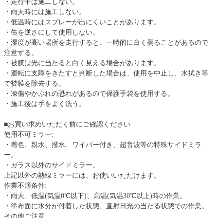
・走行中は施工しない。
・雨天時には施工しない。
・低温時にはスプレーが出にくいことがあります。
・缶を逆さにして使用しない。
・湿度が高い場所を走行すると、一時的に白く曇ることがあるので
注意する。
・被膜は光に当たると白く見える場合があります。
・運転に支障をきたすと判断した場合は、使用を中止し、水拭き等
で被膜を除去する。
・凍傷やかぶれの恐れがあるので保護手袋を使用する。
・施工後は手をよく洗う。
■お買い求めいただく前にご確認ください
使用不可ミラー:
・着色、親水、撥水、ワイパー付き、超音波等の特殊サイドミラ
ー。
・ガラス以外のサイドミラー。
上記以外の熱線ミラーには、お使いいただけます。
作業不適条件:
・雨天、低温(気温0℃以下)、高温(気温30℃以上)時の作業。
・塗布面に水分が付着した状態、直射日光の当たる状態での作業。
その他ご注意