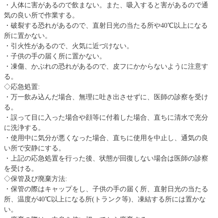
・人体に害があるので飲まない。また、吸入すると害があるので通
気の良い所で作業する。
・破裂する恐れがあるので、直射日光の当たる所や40℃以上になる
所に置かない。
・引火性があるので、火気に近づけない。
・子供の手の届く所に置かない。
・凍傷、かぶれの恐れがあるので、皮フにかからないように注意す
る。
◇応急処置:
・万一飲み込んだ場合、無理に吐き出させずに、医師の診察を受け
る。
・誤って目に入った場合や顔等に付着した場合、直ちに清水で充分
に洗浄する。
・使用中に気分が悪くなった場合、直ちに使用を中止し、通気の良
い所で安静にする。
・上記の応急処置を行った後、状態が回復しない場合は医師の診察
を受ける。
◇保管及び廃棄方法:
・保管の際はキャップをし、子供の手の届く所、直射日光の当たる
所、温度が40℃以上になる所(トランク等)、凍結する所には置かな
い。