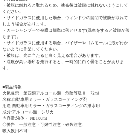
・被膜は触れると取れるため、塗布後は被膜に触れないようにして
ください。
・サイドガラスに使用した場合、ウィンドウの開閉で被膜が取れて
しまう場合があります。
・カーシャンプーで被膜は簡単に落とせます(洗車をすると被膜が落
ちます)。
・サイドガラスに使用する場合、バイザーやゴムモールに液が付か
ないように作業してください。
・被膜は、光に当たると白く見える場合があります。
・湿度が高い場所を走行すると、一時的に白く曇ることがありま
す。
■製品情報
火気厳禁 第四類アルコール類 危険等級Ⅱ 72ml
名称:自動車用ミラー・ガラスコーティング剤
用途:自動車用ミラー・ガラスコーティングの撥水用
成分:アルコール類、シリカ
内容量:液体・ NET80ml
◇警告 一般注意・可燃性注意・破裂注意:
吸入飲用不可: