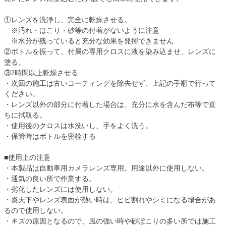
①レンズを洗浄し、完全に乾燥させる。
※汚れ・ほこり・砂等の付着がないように注意
※水分が残っていると充分な効果を発揮できません
②ボトルを振って、付属の専用クロスに液を染み込ませ、レンズに
塗る。
③2時間以上乾燥させる
・次回の施工は古いコーティングを除去せず、上記の手順で行って
ください。
・レンズ以外の部分に付着した場合は、充分に水を含んだ布等で直
ちに拭取る。
・使用後のクロスは水洗いし、手をよく洗う。
・保管時はボトルを密栓する
■使用上の注意
・本製品は自動車用カメラレンズ専用。用途以外に使用しない。
・通気の良い所で作業する。
・劣化したレンズには使用しない。
・炎天下やレンズ表面が熱い時は、ヒビ割れやシミになる場合があ
るので使用しない。
・キズの原因となるので、風の強い時や砂ぼこりの多い所では施工