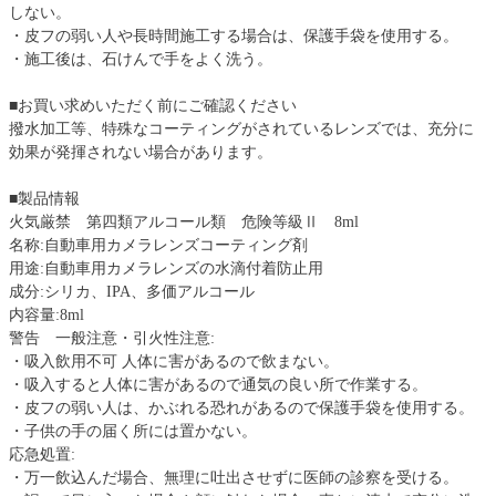
しない。
・皮フの弱い人や長時間施工する場合は、保護手袋を使用する。
・施工後は、石けんで手をよく洗う。
■お買い求めいただく前にご確認ください
撥水加工等、特殊なコーティングがされているレンズでは、充分に
効果が発揮されない場合があります。
■製品情報
火気厳禁 第四類アルコール類 危険等級Ⅱ 8ml
名称:自動車用カメラレンズコーティング剤
用途:自動車用カメラレンズの水滴付着防止用
成分:シリカ、IPA、多価アルコール
内容量:8ml
警告 一般注意・引火性注意:
・吸入飲用不可 人体に害があるので飲まない。
・吸入すると人体に害があるので通気の良い所で作業する。
・皮フの弱い人は、かぶれる恐れがあるので保護手袋を使用する。
・子供の手の届く所には置かない。
応急処置:
・万一飲込んだ場合、無理に吐出させずに医師の診察を受ける。