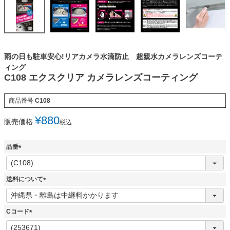
雨の日も駐車安心!リアカメラ水滴防止 超親水カメラレンズコーテ
ィング
C108 エクスクリア カメラレンズコーティング
商品番号
C108
¥
880
販売価格
税込
品番
(
必
須
送料について
)
(
必
須
Cコード
)
(