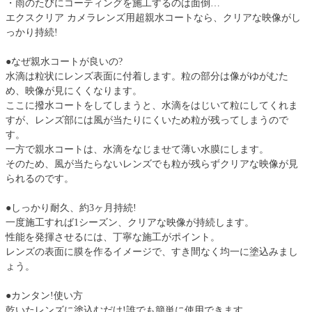
・雨のたびにコーティングを施工するのは面倒…
エクスクリア カメラレンズ用超親水コートなら、クリアな映像がし
っかり持続!
●なぜ親水コートが良いの?
水滴は粒状にレンズ表面に付着します。粒の部分は像がゆがむた
め、映像が見にくくなります。
ここに撥水コートをしてしまうと、水滴をはじいて粒にしてくれま
すが、レンズ部には風が当たりにくいため粒が残ってしまうので
す。
一方で親水コートは、水滴をなじませて薄い水膜にします。
そのため、風が当たらないレンズでも粒が残らずクリアな映像が見
られるのです。
●しっかり耐久、約3ヶ月持続!
一度施工すれば1シーズン、クリアな映像が持続します。
性能を発揮させるには、丁寧な施工がポイント。
レンズの表面に膜を作るイメージで、すき間なく均一に塗込みまし
ょう。
●カンタン!使い方
乾いたレンズに塗込むだけ!誰でも簡単に使用できます。