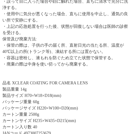
・誤って目に入った場合や顔に触れた場合、直ちに清水で充分に洗
浄する。
・使用中に気分が悪くなった場合、直ちに使用を中止し、通気の良
い所で安静にする。
・上記の応急処置を行った後、状態が回復しない場合は医師の診察
を受ける。
保管及び廃棄方法:
・保管の際は、子供の手の届く所、直射日光の当たる所、温度が
40℃以上の所(トランク等)、凍結する所には置かない。
・容器は密栓し、液もれを防ぐため立てた状態で保管する。
・廃棄の際は中身を使い切ってから廃棄する。
品名 XCLEAR COATING FOR CAMERA LENS
製品重量 14g
製品サイズ H70×W18×D18(mm)
パッケージ重量 60g
パッケージサイズ H220×W100×D20(mm)
カートン重量 2500g
カートンサイズ H235×W435×D215(mm)
カートン入り数 40
JANコード 4973007253679