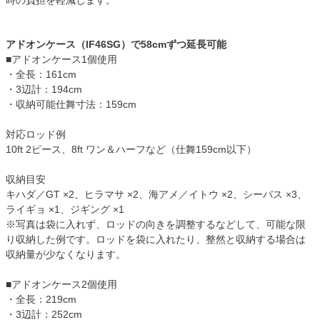
時の負担を軽減します。
アドオンケース（IF46SG）で58cmずつ延長可能
■アドオンケース1個使用
・全長：161cm
・3辺計：194cm
・収納可能仕舞寸法：159cm
対応ロッド例
10ft 2ピース、8ft ワン＆ハーフなど（仕舞159cm以下）
収納目安
キハダ／GT ×2、ヒラマサ ×2、海アメ／イトウ ×2、シーバス ×3、
ライギョ ×1、ジギング ×1
※写真は袋に入れず、ロッドの向きを調整するなどして、可能な限
り収納した例です。ロッドを袋に入れたり、整然と収納する場合は
収納量が少なくなります。
■アドオンケース2個使用
・全長：219cm
・3辺計：252cm