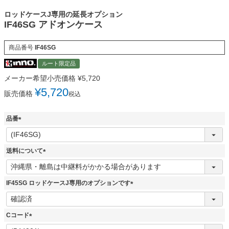
ロッドケースJ専用の延長オプション
IF46SG アドオンケース
商品番号
IF46SG
ルート限定品
メーカー希望小売価格
¥
5,720
¥
5,720
販売価格
税込
品番
(
必
須
送料について
)
(
必
須
IF45SG ロッドケースJ専用のオプションです
)
(
必
須
Cコード
)
(