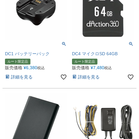
DC1 バッテリーパック
DC4 マイクロSD 64GB
ルート限定品
ルート限定品
販売価格
¥
6,380
販売価格
¥
7,480
税込
税込
詳細を見る
詳細を見る