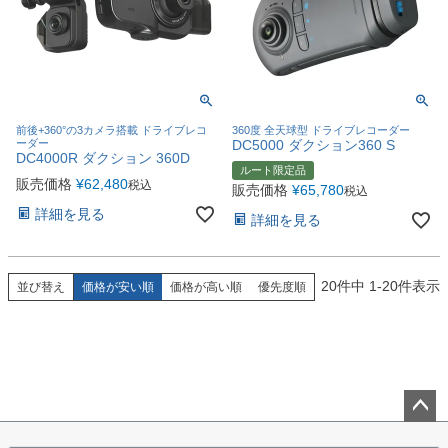
前後+360°の3カメラ搭載 ドライブレコ
360度 全天球型 ドライブレコーダー
ーダー
DC5000 ダクション360 S
DC4000R ダクション 360D
ルート限定品
販売価格
¥
62,480
税込
販売価格
¥
65,780
税込
詳細を見る
詳細を見る
20
件中
1
-
20
件表示
並び替え
価格が安い順
価格が高い順
優先度順
ペー