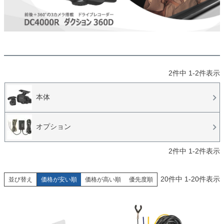
2
件中
1
-
2
件表示
本体
オプション
2
件中
1
-
2
件表示
20
件中
1
-
20
件表示
並び替え
価格が安い順
価格が高い順
優先度順