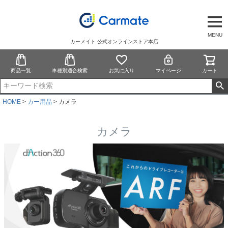
MENU
カーメイト 公式オンラインストア本店
商品一覧
車種別適合検索
お気に入り
マイページ
カート
HOME
カー用品
カメラ
カメラ