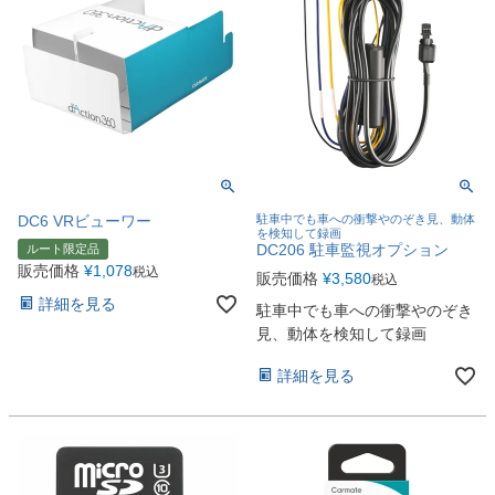
DC6 VRビューワー
駐車中でも車への衝撃やのぞき見、動体
を検知して録画
DC206 駐車監視オプション
ルート限定品
販売価格
¥
1,078
税込
販売価格
¥
3,580
税込
詳細を見る
駐車中でも車への衝撃やのぞき
見、動体を検知して録画
詳細を見る