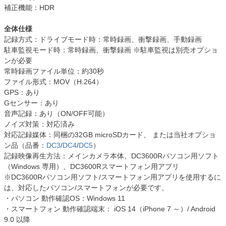
補正機能：HDR
全体仕様
記録方式：ドライブモード時：常時録画、衝撃録画、手動録画
駐車監視モード時：常時録画、衝撃録画 ※駐車監視は別売オプショ
ンが必要
常時録画ファイル単位：約30秒
ファイル形式：MOV（H.264）
GPS：あり
Gセンサー：あり
音声記録：あり（ON/OFF可能）
ノイズ対策：対応済み
対応記録媒体：同梱の32GB microSDカード、 または当社オプショ
ン品（品番：
DC3
/
DC4
/
DC5
）
記録映像再生方法：メインカメラ本体、DC3600Rパソコン用ソフト
（Windows 専用）、DC3600Rスマートフォン用アプリ
※DC3600Rパソコン用ソフト/スマートフォン用アプリを使用するに
は、対応したパソコン/スマートフォンが必要です。
・パソコン 動作確認OS：Windows 11
・スマートフォン 動作確認端末： iOS 14（iPhone 7 ～）/ Android
9.0 以降