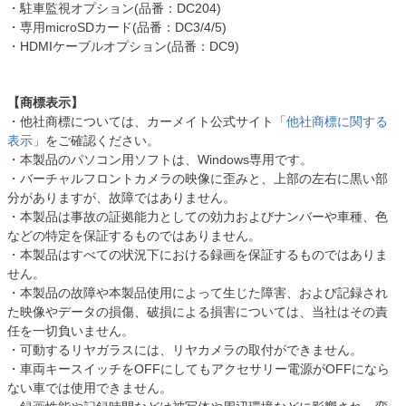
・駐車監視オプション(品番：DC204)
・専用microSDカード(品番：DC3/4/5)
・HDMIケーブルオプション(品番：DC9)
【商標表示】
・他社商標については、カーメイト公式サイト「
他社商標に関する
表示
」をご確認ください。
・本製品のパソコン用ソフトは、Windows専用です。
・バーチャルフロントカメラの映像に歪みと、上部の左右に黒い部
分がありますが、故障ではありません。
・本製品は事故の証拠能力としての効力およびナンバーや車種、色
などの特定を保証するものではありません。
・本製品はすべての状況下における録画を保証するものではありま
せん。
・本製品の故障や本製品使用によって生じた障害、および記録され
た映像やデータの損傷、破損による損害については、当社はその責
任を一切負いません。
・可動するリヤガラスには、リヤカメラの取付ができません。
・車両キースイッチをOFFにしてもアクセサリー電源がOFFになら
ない車では使用できません。