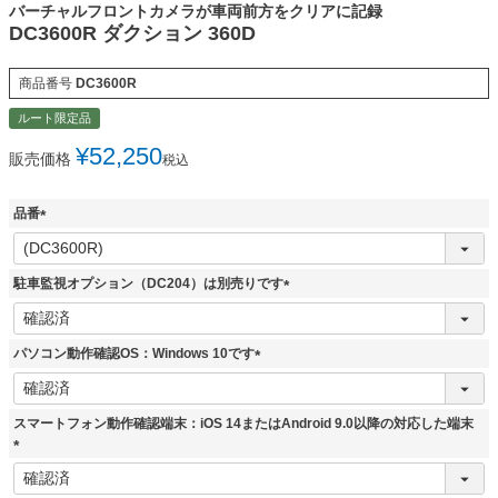
バーチャルフロントカメラが車両前方をクリアに記録
DC3600R ダクション 360D
商品番号
DC3600R
ルート限定品
¥
52,250
販売価格
税込
品番
(
必
須
駐車監視オプション（DC204）は別売りです
)
(
必
須
パソコン動作確認OS：Windows 10です
)
(
必
須
スマートフォン動作確認端末：iOS 14またはAndroid 9.0以降の対応した端末
)
(
必