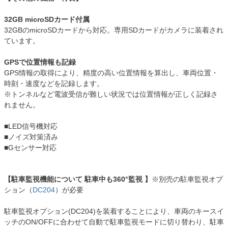
32GB microSDカード付属
32GBのmicroSDカードから対応。専用SDカードがカメラに装着され
ています。
GPSで位置情報も記録
GPS情報の取得により、精度の高い位置情報を算出し、車両位置・
時刻・速度などを記録します。
※トンネルなど電波受信が難しい状況では位置情報が正しく記録さ
れません。
■LED信号機対応
■ノイズ対策済み
■Gセンサー対応
【駐車監視機能について 駐車中も360°監視 】
※別売の駐車監視オプ
ション（
DC204
）が必要
駐車監視オプション(DC204)を装着することにより、車両のキースイ
ッチのON/OFFに合わせて自動で駐車監視モードに切り替わり、駐車