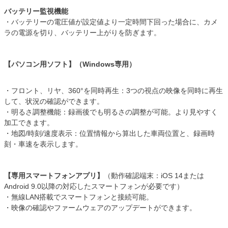
バッテリー監視機能
・バッテリーの電圧値が設定値より一定時間下回った場合に、カメ
ラの電源を切り、バッテリー上がりを防ぎます。
【パソコン用ソフト】（Windows専用）
・フロント、リヤ、360°を同時再生：3つの視点の映像を同時に再生
して、状況の確認ができます。
・明るさ調整機能：録画後でも明るさの調整が可能。より見やすく
加工できます。
・地図/時刻/速度表示：位置情報から算出した車両位置と、録画時
刻・車速を表示します。
【専用スマートフォンアプリ】
（動作確認端末：iOS 14または
Android 9.0以降の対応したスマートフォンが必要です）
・無線LAN搭載でスマートフォンと接続可能。
・映像の確認やファームウェアのアップデートができます。