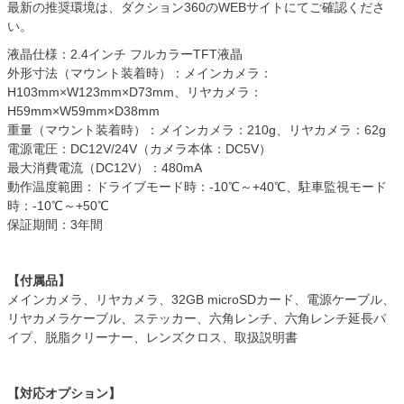
最新の推奨環境は、ダクション360のWEBサイトにてご確認くださ
い。
液晶仕様：2.4インチ フルカラーTFT液晶
外形寸法（マウント装着時）：メインカメラ：
H103mm×W123mm×D73mm、リヤカメラ：
H59mm×W59mm×D38mm
重量（マウント装着時）：メインカメラ：210g、リヤカメラ：62g
電源電圧：DC12V/24V（カメラ本体：DC5V）
最大消費電流（DC12V）：480mA
動作温度範囲：ドライブモード時：-10℃～+40℃、駐車監視モード
時：-10℃～+50℃
保証期間：3年間
【付属品】
メインカメラ、リヤカメラ、32GB microSDカード、電源ケーブル、
リヤカメラケーブル、ステッカー、六角レンチ、六角レンチ延長パ
イプ、脱脂クリーナー、レンズクロス、取扱説明書
【対応オプション】