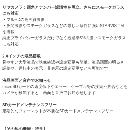
リヤカメラ：画角とナンバー認識性を両立。さらにスモークガラス
にも対応
・フルHDの高画質撮影
・夜間撮影やスモークガラスなどの厳しい条件に強いSTARVIS TM
を搭載
純正プライバシーガラスだけでなく透過率5%の濃いスモークガラス
にも対応
2.4インチの液晶搭載
見やすい大型液晶で映像確認や設定変更も簡単。液晶画面の明るさ
調整や、運転中の表示・非表示の設定変更なども可能です
液晶画面と音声でお知らせ
microSDカードの速度低下やエラー、ケーブル等の接続不具合などを
カメラが検知すると、画面と音声でお知らせします
SDカードメンテナンスフリー
定期的なフォーマットが不要なSDカードメンテナンスフリー
【その他の機能・特長】