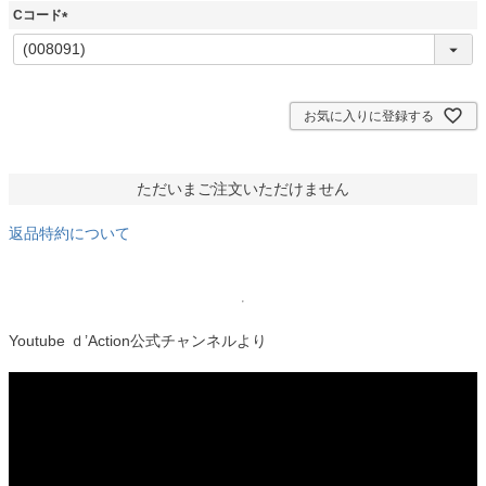
須
Cコード
)
(
必
須
)
お気に入りに登録する
ただいまご注文いただけません
返品特約について
Youtube ｄ’Action公式チャンネルより