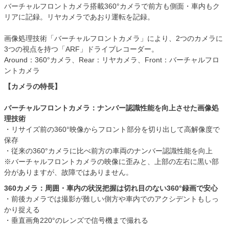
バーチャルフロントカメラ搭載360°カメラで前方も側面・車内もク
リアに記録。リヤカメラであおり運転を記録。
画像処理技術「バーチャルフロントカメラ」により、2つのカメラに
3つの視点を持つ「ARF」ドライブレコーダー。
Around：360°カメラ、Rear：リヤカメラ、Front：バーチャルフロ
ントカメラ
【カメラの特長】
バーチャルフロントカメラ：ナンバー認識性能を向上させた画像処
理技術
・リサイズ前の360°映像からフロント部分を切り出して高解像度で
保存
・従来の360°カメラに比べ前方の車両のナンバー認識性能を向上
※バーチャルフロントカメラの映像に歪みと、上部の左右に黒い部
分がありますが、故障ではありません。
360カメラ：周囲・車内の状況把握は切れ目のない360°録画で安心
・前後カメラでは撮影が難しい側方や車内でのアクシデントもしっ
かり捉える
・垂直画角220°のレンズで信号機まで撮れる