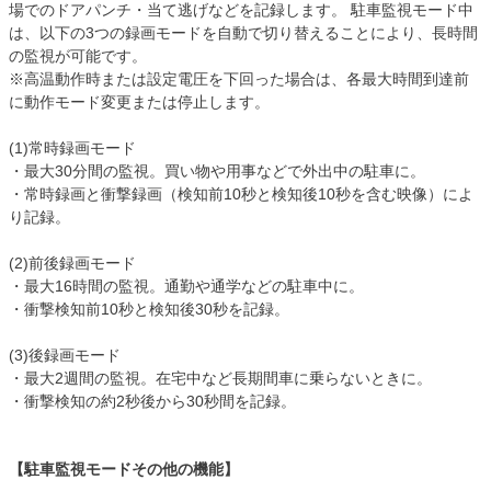
場でのドアパンチ・当て逃げなどを記録します。 駐車監視モード中
は、以下の3つの録画モードを自動で切り替えることにより、長時間
の監視が可能です。
※高温動作時または設定電圧を下回った場合は、各最大時間到達前
に動作モード変更または停止します。
(1)常時録画モード
・最大30分間の監視。買い物や用事などで外出中の駐車に。
・常時録画と衝撃録画（検知前10秒と検知後10秒を含む映像）によ
り記録。
(2)前後録画モード
・最大16時間の監視。通勤や通学などの駐車中に。
・衝撃検知前10秒と検知後30秒を記録。
(3)後録画モード
・最大2週間の監視。在宅中など長期間車に乗らないときに。
・衝撃検知の約2秒後から30秒間を記録。
【駐車監視モードその他の機能】