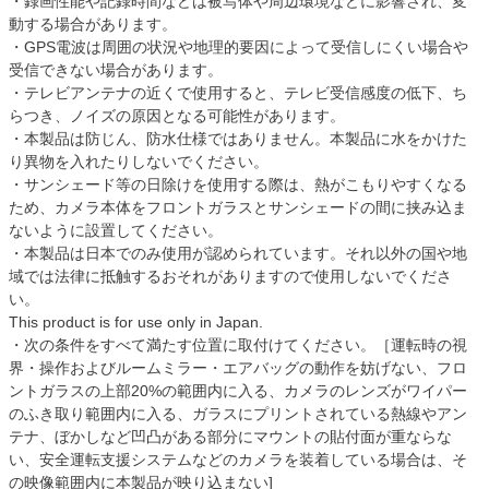
・録画性能や記録時間などは被写体や周辺環境などに影響され、変
動する場合があります。
・GPS電波は周囲の状況や地理的要因によって受信しにくい場合や
受信できない場合があります。
・テレビアンテナの近くで使用すると、テレビ受信感度の低下、ち
らつき、ノイズの原因となる可能性があります。
・本製品は防じん、防水仕様ではありません。本製品に水をかけた
り異物を入れたりしないでください。
・サンシェード等の日除けを使用する際は、熱がこもりやすくなる
ため、カメラ本体をフロントガラスとサンシェードの間に挟み込ま
ないように設置してください。
・本製品は日本でのみ使用が認められています。それ以外の国や地
域では法律に抵触するおそれがありますので使用しないでくださ
い。
This product is for use only in Japan.
・次の条件をすべて満たす位置に取付けてください。［運転時の視
界・操作およびルームミラー・エアバッグの動作を妨げない、フロ
ントガラスの上部20%の範囲内に入る、カメラのレンズがワイパー
のふき取り範囲内に入る、ガラスにプリントされている熱線やアン
テナ、ぼかしなど凹凸がある部分にマウントの貼付面が重ならな
い、安全運転支援システムなどのカメラを装着している場合は、そ
の映像範囲内に本製品が映り込まない]