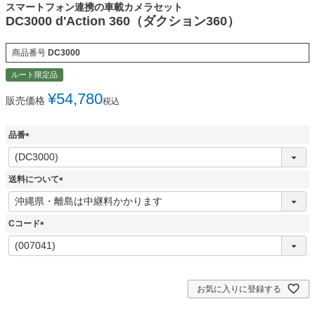
スマートフォン連携の車載カメラセット
DC3000 d'Action 360（ダクション360）
商品番号
DC3000
ルート限定品
¥
54,780
販売価格
税込
品番
(
必
須
送料について
)
(
必
須
Cコード
)
(
必
須
)
お気に入りに登録する