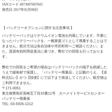
JANコード 4973007007043
発売日 2017年02月08日
【 バッテリーオプションに関する注意事項 】
バッテリーパックはリチウムイオン電池を内蔵しています。不要に
なったバッテリーパックを、一般家庭ゴミとして廃棄することはで
きません。処分方法は各自治体や市区町村へご相談ください。ま
た、資源有効利用促進法に基づき、弊社での回収も行っておりま
す。
弊社での回収をご希望の場合はバッテリーパックの端子を絶縁した
うえで緩衝材で保護し、「バッテリー廃棄品」と記載のうえ、【送
料元払い】かつ【陸便】にて以下まで発送してください。航空便は
ご利用できません。
〒171-0051
東京都豊島区長崎五丁目33番11号 カーメイトサービスセンター
バッテリー廃棄係
TEL: 03-5926-1212