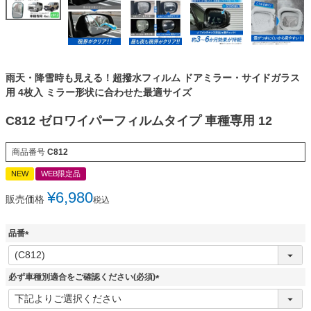
雨天・降雪時も見える！超撥水フィルム ドアミラー・サイドガラス
用 4枚入 ミラー形状に合わせた最適サイズ
C812 ゼロワイパーフィルムタイプ 車種専用 12
商品番号
C812
NEW
WEB限定品
¥
6,980
販売価格
税込
品番
(
必
須
必ず車種別適合をご確認ください(必須)
)
(
必