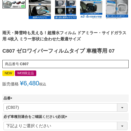
雨天・降雪時も見える！超撥水フィルム ドアミラー・サイドガラス
用 4枚入 ミラー形状に合わせた最適サイズ
C807 ゼロワイパーフィルムタイプ 車種専用 07
商品番号
C807
NEW
WEB限定品
¥
6,480
販売価格
税込
品番
(
必
須
必ず車種別適合をご確認ください(必須)
)
(
必