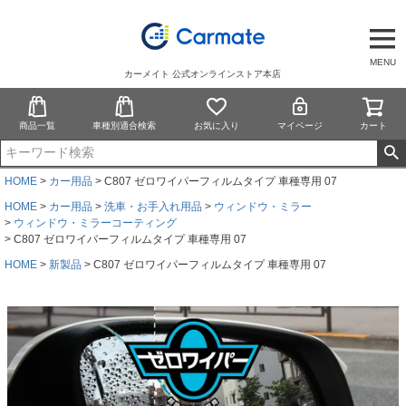
MENU
カーメイト 公式オンラインストア本店
商品一覧
車種別適合検索
お気に入り
マイページ
カート
HOME
カー用品
C807 ゼロワイパーフィルムタイプ 車種専用 07
HOME
カー用品
洗車・お手入れ用品
ウィンドウ・ミラー
ウィンドウ・ミラーコーティング
C807 ゼロワイパーフィルムタイプ 車種専用 07
HOME
新製品
C807 ゼロワイパーフィルムタイプ 車種専用 07