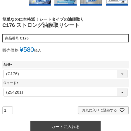
簡単なのに本格派！シートタイプの油膜取り
C176 ストロング油膜取りシート
商品番号
C176
¥
580
販売価格
税込
品番
(
必
須
Cコード
)
(
必
須
)
お気に入りに登録する
カートに入れる