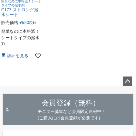
簡単なのに本格派！シート
タイプの撥水剤
C177 ストロング撥
水シート
販売価格
¥
580
税込
簡単なのに本格派！
シートタイプの撥水
剤
詳細を見る
ペー
ジト
会員登録（無料）
ップ
へ
モニター募集など会員限定速報中!!
(ご購入には会員登録が必要です)