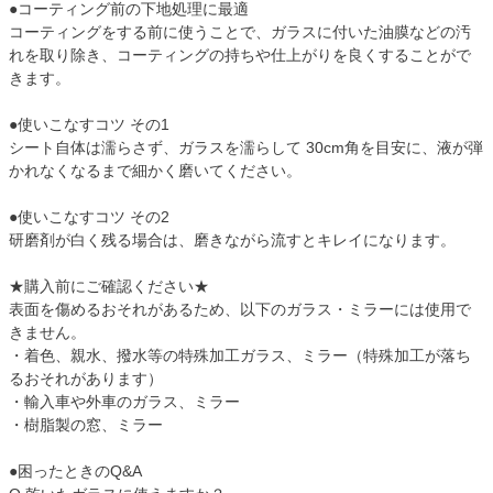
●コーティング前の下地処理に最適
コーティングをする前に使うことで、ガラスに付いた油膜などの汚
れを取り除き、コーティングの持ちや仕上がりを良くすることがで
きます。
●使いこなすコツ その1
シート自体は濡らさず、ガラスを濡らして 30cm角を目安に、液が弾
かれなくなるまで細かく磨いてください。
●使いこなすコツ その2
研磨剤が白く残る場合は、磨きながら流すとキレイになります。
★購入前にご確認ください★
表面を傷めるおそれがあるため、以下のガラス・ミラーには使用で
きません。
・着色、親水、撥水等の特殊加工ガラス、ミラー（特殊加工が落ち
るおそれがあります）
・輸入車や外車のガラス、ミラー
・樹脂製の窓、ミラー
●困ったときのQ&A