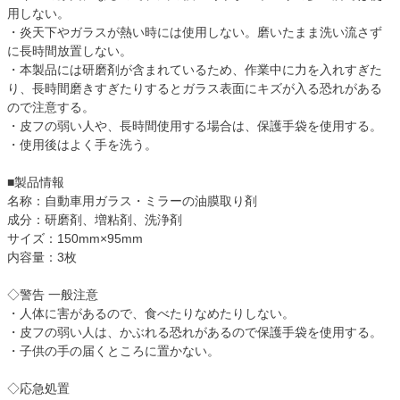
用しない。
・炎天下やガラスが熱い時には使用しない。磨いたまま洗い流さず
に長時間放置しない。
・本製品には研磨剤が含まれているため、作業中に力を入れすぎた
り、長時間磨きすぎたりするとガラス表面にキズが入る恐れがある
ので注意する。
・皮フの弱い人や、長時間使用する場合は、保護手袋を使用する。
・使用後はよく手を洗う。
■製品情報
名称：自動車用ガラス・ミラーの油膜取り剤
成分：研磨剤、増粘剤、洗浄剤
サイズ：150mm×95mm
内容量：3枚
◇警告 一般注意
・人体に害があるので、食べたりなめたりしない。
・皮フの弱い人は、かぶれる恐れがあるので保護手袋を使用する。
・子供の手の届くところに置かない。
◇応急処置