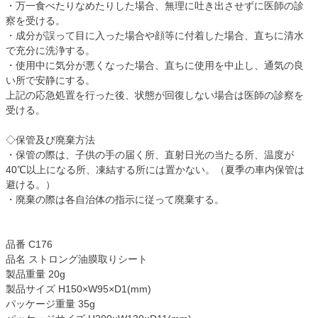
・万一食べたりなめたりした場合、無理に吐き出させずに医師の診
察を受ける。
・成分が誤って目に入った場合や顔等に付着した場合、直ちに清水
で充分に洗浄する。
・使用中に気分が悪くなった場合、直ちに使用を中止し、通気の良
い所で安静にする。
上記の応急処置を行った後、状態が回復しない場合は医師の診察を
受ける。
◇保管及び廃棄方法
・保管の際は、子供の手の届く所、直射日光の当たる所、温度が
40℃以上になる所、凍結する所には置かない。（夏季の車内保管は
避ける。）
・廃棄の際は各自治体の指示に従って廃棄する。
品番 C176
品名 ストロング油膜取りシート
製品重量 20g
製品サイズ H150×W95×D1(mm)
パッケージ重量 35g