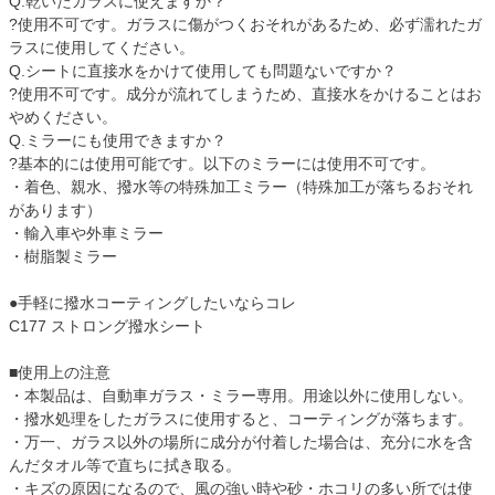
Q.乾いたガラスに使えますか？
?使用不可です。ガラスに傷がつくおそれがあるため、必ず濡れたガ
ラスに使用してください。
Q.シートに直接水をかけて使用しても問題ないですか？
?使用不可です。成分が流れてしまうため、直接水をかけることはお
やめください。
Q.ミラーにも使用できますか？
?基本的には使用可能です。以下のミラーには使用不可です。
・着色、親水、撥水等の特殊加工ミラー（特殊加工が落ちるおそれ
があります）
・輸入車や外車ミラー
・樹脂製ミラー
●手軽に撥水コーティングしたいならコレ
C177 ストロング撥水シート
■使用上の注意
・本製品は、自動車ガラス・ミラー専用。用途以外に使用しない。
・撥水処理をしたガラスに使用すると、コーティングが落ちます。
・万一、ガラス以外の場所に成分が付着した場合は、充分に水を含
んだタオル等で直ちに拭き取る。
・キズの原因になるので、風の強い時や砂・ホコリの多い所では使