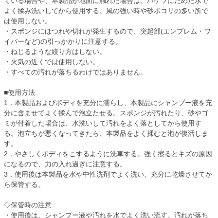
ている場合や、本製品が地面に触れた場合は、バケツにためた水で
よく揉み洗いしてから使用する。風の強い時や砂ボコリの多い所で
は使用しない。
・スポンジにほつれや切れが発生するので、突起部(エンブレム・ワ
イパーなど)の引っかかりに注意する。
・ねじるような絞り方はしない。
・火気の近くでは使用しない。
・すべての汚れが落ちるわけではありません。
■使用方法
1．本製品およびボディを充分に濡らし、本製品にシャンプー液を充
分に含ませてよく揉んで泡立たせる。スポンジが汚れたり、砂やゴ
ミが付着した場合は、水洗いして汚れをよく落としてから使用す
る。泡立ちが悪くなってきたら、本製品をよく揉むと泡が復活しま
す。
2．やさしくボディをこするように洗車する。強く擦るとキズの原因
になるので、力の入れ過ぎに注意する。
3．使用後は本製品を水や中性洗剤でよく洗い、充分に乾燥させてか
ら保管する。
◇保管時の注意
・使用後は、シャンプー液や汚れを水でよく洗い流す。汚れが落ち