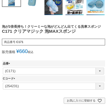
泡が2倍長持ち！クリーミーな泡がどんどん出てくる洗車スポンジ
C171 クリアマジック 泡MAXスポンジ
商品番号
C171
¥
660
販売価格
税込
品番
(
必
須
Cコード
)
(
必
須
)
お気に入りに登録する