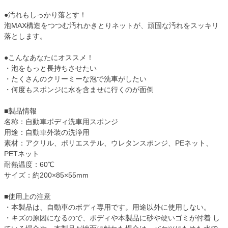
●汚れもしっかり落とす！
泡MAX構造をつつむ汚れかきとりネットが、頑固な汚れをスッキリ
落とします。
●こんなあなたにオススメ！
・泡をもっと長持ちさせたい
・たくさんのクリーミーな泡で洗車がしたい
・何度もスポンジに水を含ませに行くのが面倒
■製品情報
名称：自動車ボディ洗車用スポンジ
用途：自動車外装の洗浄用
素材：アクリル、ポリエステル、ウレタンスポンジ、PEネット、
PETネット
耐熱温度：60℃
サイズ：約200×85×55mm
■使用上の注意
・本製品は、自動車のボディ専用です。用途以外に使用しない。
・キズの原因になるので、ボディや本製品に砂や硬いゴミが付着 し