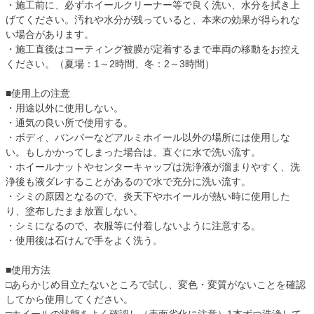
・施工前に、必ずホイールクリーナー等で良く洗い、水分を拭き上
げてください。汚れや水分が残っていると、本来の効果が得られな
い場合があります。
・施工直後はコーティング被膜が定着するまで車両の移動をお控え
ください。（夏場：1～2時間、冬：2～3時間）
■使用上の注意
・用途以外に使用しない。
・通気の良い所で使用する。
・ボディ、バンパーなどアルミホイール以外の場所には使用しな
い。もしかかってしまった場合は、直ぐに水で洗い流す。
・ホイールナットやセンターキャップは洗浄液が溜まりやすく、洗
浄後も液ダレすることがあるので水で充分に洗い流す。
・シミの原因となるので、炎天下やホイールが熱い時に使用した
り、塗布したまま放置しない。
・シミになるので、衣服等に付着しないように注意する。
・使用後は石けんで手をよく洗う。
■使用方法
□あらかじめ目立たないところで試し、変色・変質がないことを確認
してから使用してください。