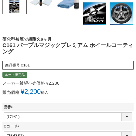
硬化型被膜で超耐久6ヶ月
C161 パープルマジックプレミアム ホイールコーティ
ング
商品番号
C161
ルート限定品
メーカー希望小売価格
¥
2,200
¥
2,200
販売価格
税込
品番
(
必
須
Cコード
)
(