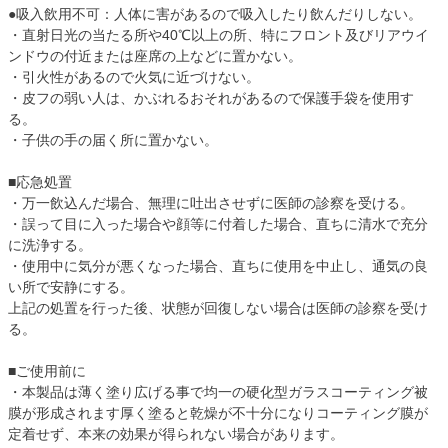
●吸入飲用不可：人体に害があるので吸入したり飲んだりしない。
・直射日光の当たる所や40℃以上の所、特にフロント及びリアウイ
ンドウの付近または座席の上などに置かない。
・引火性があるので火気に近づけない。
・皮フの弱い人は、かぶれるおそれがあるので保護手袋を使用す
る。
・子供の手の届く所に置かない。
■応急処置
・万一飲込んだ場合、無理に吐出させずに医師の診察を受ける。
・誤って目に入った場合や顔等に付着した場合、直ちに清水で充分
に洗浄する。
・使用中に気分が悪くなった場合、直ちに使用を中止し、通気の良
い所で安静にする。
上記の処置を行った後、状態が回復しない場合は医師の診察を受け
る。
■ご使用前に
・本製品は薄く塗り広げる事で均一の硬化型ガラスコーティング被
膜が形成されます厚く塗ると乾燥が不十分になりコーティング膜が
定着せず、本来の効果が得られない場合があります。