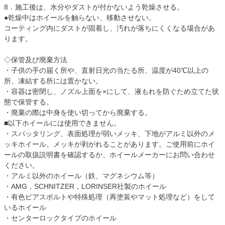
8．施工後は、水分やダストが付かないよう乾燥させる。
●乾燥中はホイールを触らない、移動させない。
コーティング内にダストが固着し、汚れが落ちにくくなる場合があ
ります。
◇保管及び廃棄方法
・子供の手の届く所や、直射日光の当たる所、温度が40℃以上の
所、凍結する所には置かない。
・容器は密閉し、ノズル上面を×にして、液もれを防ぐため立てた状
態で保管する。
・廃棄の際は中身を使い切ってから廃棄する。
■以下ホイールには使用できません。
・スパッタリング、表面処理が弱いメッキ、下地がアルミ以外のメ
ッキホイール。メッキが剥がれることがあります。ご使用前にホイ
ールの取扱説明書を確認するか、ホイールメーカーにお問い合わせ
ください。
・アルミ以外のホイール（鉄、マグネシウム等）
・AMG，SCHNITZER，LORINSER社製のホイール
・有色ピアスボルトや特殊処理（再塗装やマット処理など）をして
いるホイール
・センターロックタイプのホイール