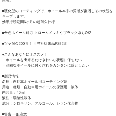
実現。
■硬化型のコーティングで、ホイール本来の質感が復活しその状態を
キープします。
効果持続期間6ヶ月の超耐久仕様
■全色ホイール対応 クロームメッキやブラック系もOK!
■ツヤ耐久200％！ ※当社従来品PS62比
●こんなあなたにオススメ！
・ホイールを出来るだけきれいな状態に保ちたい
・頑固なホイールに付く汚れをカンタンに落としたい
■製品情報
名称：自動車ホイール用コーティング剤
用途・種類：自動車用ホイールの保護用・液体
内容量：40ml
液性：弱酸性液体
成分：シロキサン、アルコール、シラン化合物
■警告 一般注意