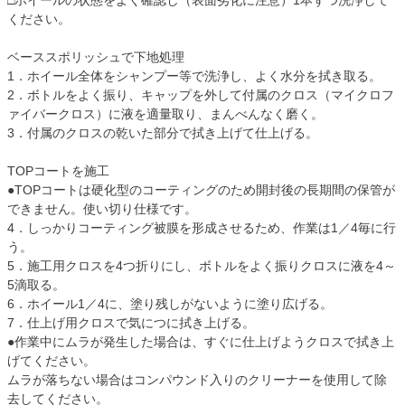
□ホイールの状態をよく確認し（表面劣化に注意）1本ずつ洗浄して
ください。
ベーススポリッシュで下地処理
1．ホイール全体をシャンプー等で洗浄し、よく水分を拭き取る。
2．ボトルをよく振り、キャップを外して付属のクロス（マイクロフ
ァイバークロス）に液を適量取り、まんべんなく磨く。
3．付属のクロスの乾いた部分で拭き上げて仕上げる。
TOPコートを施工
●TOPコートは硬化型のコーティングのため開封後の長期間の保管が
できません。使い切り仕様です。
4．しっかりコーティング被膜を形成させるため、作業は1／4毎に行
う。
5．施工用クロスを4つ折りにし、ボトルをよく振りクロスに液を4～
5滴取る。
6．ホイール1／4に、塗り残しがないように塗り広げる。
7．仕上げ用クロスで気につに拭き上げる。
●作業中にムラが発生した場合は、すぐに仕上げようクロスで拭き上
げてください。
ムラが落ちない場合はコンパウンド入りのクリーナーを使用して除
去してください。