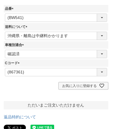
品番
(
必
須
送料について
)
(
必
須
車種別適合
)
(
必
須
Cコード
)
(
必
須
)
お気に入りに登録する
ただいまご注文いただけません
返品特約について