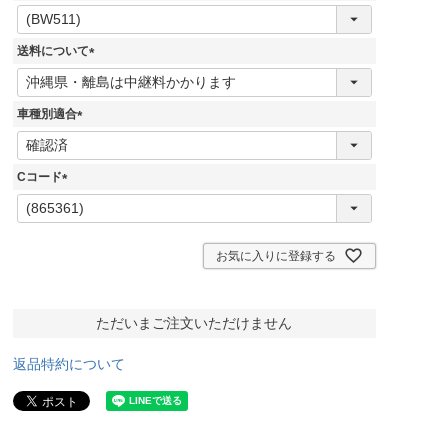
(
必
須
送料について
)
(
必
須
車種別適合
)
(
必
須
Cコード
)
(
必
須
)
お気に入りに登録する
ただいまご注文いただけません
返品特約について