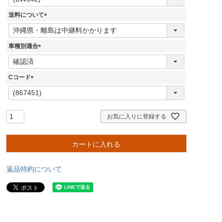
必
須
送料について
)
(
必
須
車種別適合
)
(
必
須
Cコード
)
(
必
須
)
お気に入りに登録する
カートに入れる
返品特約について