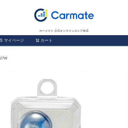
カーメイト 公式オンラインストア本店
マイページ
カート
検索
27W