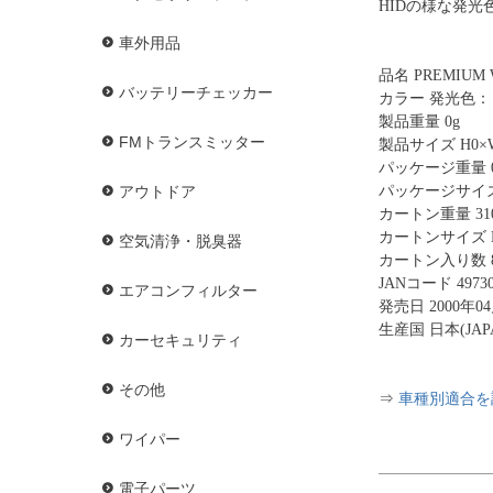
HIDの様な発
車外用品
品名 PREMIUM 
バッテリーチェッカー
カラー 発光色：Ｈ
製品重量 0g
FMトランスミッター
製品サイズ H0×W
パッケージ重量 
パッケージサイズ H
アウトドア
カートン重量 310
カートンサイズ H1
空気清浄・脱臭器
カートン入り数 
JANコード 49730
エアコンフィルター
発売日 2000年0
生産国 日本(JAP
カーセキュリティ
その他
⇒
車種別適合を
ワイパー
電子パーツ
.