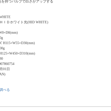
光色を持つバルブで白さがアップする
WHITE
ＩＤホワイト光(HID WHITE)
0×D0(mm)
0g
115×W55×D30(mm)
0g
25×W450×D310(mm)
80
07860754
4月01日
AN)
調べる