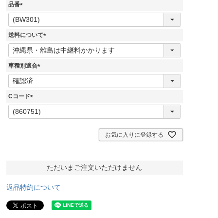
品番
(
必
須
送料について
)
(
必
須
車種別適合
)
(
必
須
Cコード
)
(
必
須
)
お気に入りに登録する
ただいまご注文いただけません
返品特約について