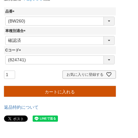
品番
(
必
須
車種別適合
)
(
必
須
Cコード
)
(
必
須
)
お気に入りに登録する
カートに入れる
返品特約について