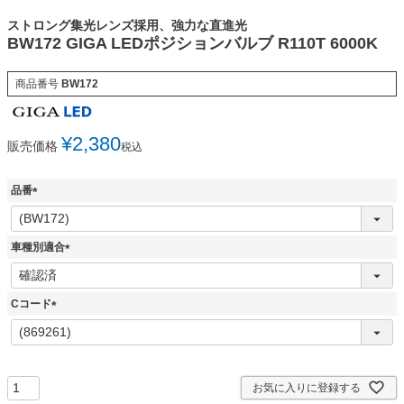
ストロング集光レンズ採用、強力な直進光
BW172 GIGA LEDポジションバルブ R110T 6000K
商品番号
BW172
¥
2,380
販売価格
税込
品番
(
必
須
車種別適合
)
(
必
須
Cコード
)
(
必
須
)
お気に入りに登録する