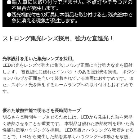
ストロング集光レンズ採用、強力な直進光！
光学設計を用いた集光レンズを採用。
LEDの光をレンズで強力に集光しバルブ正面に向け強力な光を照射
します。 被視認性に優れたインパクトのある照射光を実現。 ポジシ
ョンバルブが正面を向いて装着されている車両におすすめです。 ま
た、スポット光を照射するルームランプへの取り付けもおすすめで
す。
優れた放熱性能で明るさを長時間キープ
明るさを長時間キープさせるためには、LEDから発生した熱を素早
く放熱させることが重要です。 本製品は優れた放熱材料を用いた高
性能熱伝導ハウジングを採用。 LED基板とハウジングを密着させる
ことで、LEDから発生した熱を素早くハウジングへ移動させ放熱。