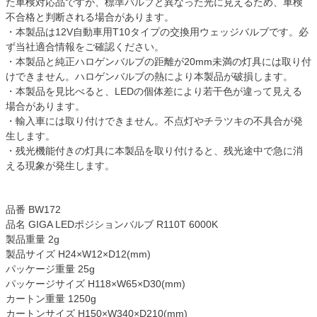
た車検対応品ですが、標準バルブと異なった光に見えるため、車検
不合格と判断される場合があります。
・本製品は12V自動車用T10タイプの交換用ウェッジバルブです。必
ず当社適合情報をご確認ください。
・本製品と純正ハロゲンバルブの距離が20mm未満の灯具には取り付
けできません。ハロゲンバルブの熱により本製品が破損します。
・本製品を見比べると、LEDの個体差により若干色が違って見える
場合があります。
・輸入車には取り付けできません。不点灯やチラツキの不具合が発
生します。
・残光機能付きの灯具に本製品を取り付けると、残光途中で急に消
える現象が発生します。
品番 BW172
品名 GIGA LEDポジションバルブ R110T 6000K
製品重量 2g
製品サイズ H24×W12×D12(mm)
パッケージ重量 25g
パッケージサイズ H118×W65×D30(mm)
カートン重量 1250g
カートンサイズ H150×W340×D210(mm)