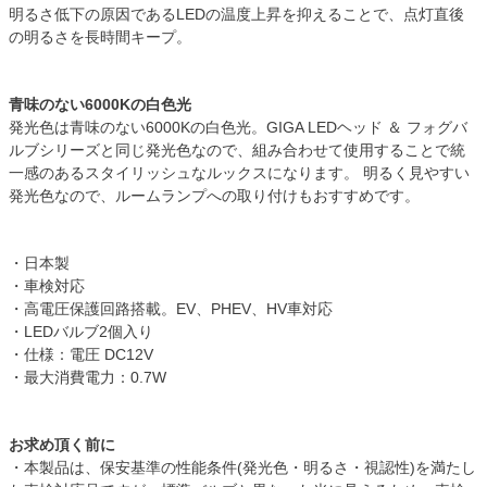
明るさ低下の原因であるLEDの温度上昇を抑えることで、点灯直後
の明るさを長時間キープ。
青味のない6000Kの白色光
発光色は青味のない6000Kの白色光。GIGA LEDヘッド ＆ フォグバ
ルブシリーズと同じ発光色なので、組み合わせて使用することで統
一感のあるスタイリッシュなルックスになります。 明るく見やすい
発光色なので、ルームランプへの取り付けもおすすめです。
・日本製
・車検対応
・高電圧保護回路搭載。EV、PHEV、HV車対応
・LEDバルブ2個入り
・仕様：電圧 DC12V
・最大消費電力：0.7W
お求め頂く前に
・本製品は、保安基準の性能条件(発光色・明るさ・視認性)を満たし