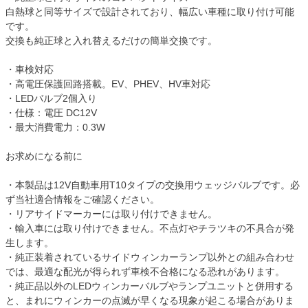
白熱球と同等サイズで設計されており、幅広い車種に取り付け可能
です。
交換も純正球と入れ替えるだけの簡単交換です。
・車検対応
・高電圧保護回路搭載。EV、PHEV、HV車対応
・LEDバルブ2個入り
・仕様：電圧 DC12V
・最大消費電力：0.3W
お求めになる前に
・本製品は12V自動車用T10タイプの交換用ウェッジバルブです。必
ず当社適合情報をご確認ください。
・リアサイドマーカーには取り付けできません。
・輸入車には取り付けできません。不点灯やチラツキの不具合が発
生します。
・純正装着されているサイドウィンカーランプ以外との組み合わせ
では、最適な配光が得られず車検不合格になる恐れがあります。
・純正品以外のLEDウィンカーバルブやランプユニットと併用する
と、まれにウィンカーの点滅が早くなる現象が起こる場合がありま