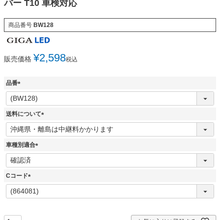
バー T10 車検対応
商品番号
BW128
¥
2,598
販売価格
税込
品番
(
必
須
送料について
)
(
必
須
車種別適合
)
(
必
須
Cコード
)
(
必
須
)