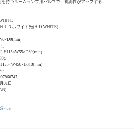
光色を持つルームランプ用バルブで、視認性がアップする。
WHITE
ＩＤホワイト光(HID WHITE)
0×D0(mm)
0g
115×W55×D30(mm)
0g
25×W450×D310(mm)
80
07860747
4月01日
AN)
調べる