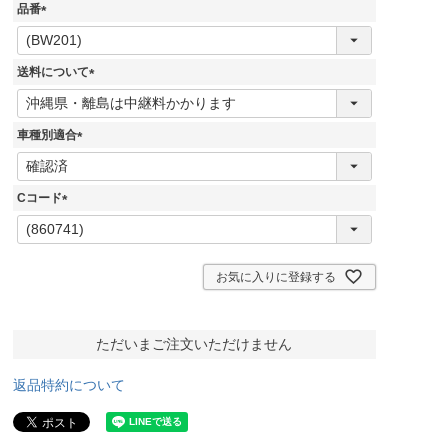
品番
(
必
須
送料について
)
(
必
須
車種別適合
)
(
必
須
Cコード
)
(
必
須
)
お気に入りに登録する
ただいまご注文いただけません
返品特約について