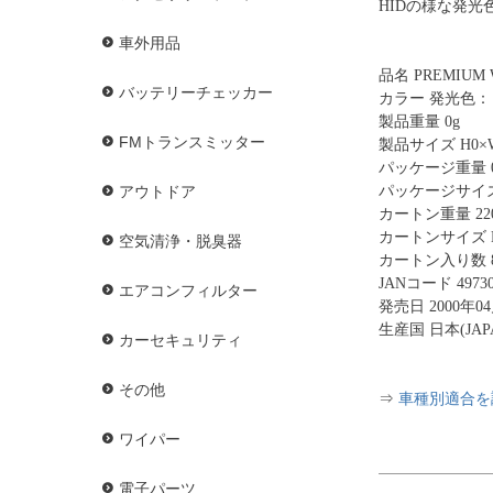
HIDの様な発
車外用品
品名 PREMIUM 
バッテリーチェッカー
カラー 発光色：Ｈ
製品重量 0g
FMトランスミッター
製品サイズ H0×W
パッケージ重量 
パッケージサイズ H
アウトドア
カートン重量 220
カートンサイズ H1
空気清浄・脱臭器
カートン入り数 
JANコード 49730
エアコンフィルター
発売日 2000年0
生産国 日本(JAP
カーセキュリティ
その他
⇒
車種別適合を
ワイパー
電子パーツ
.