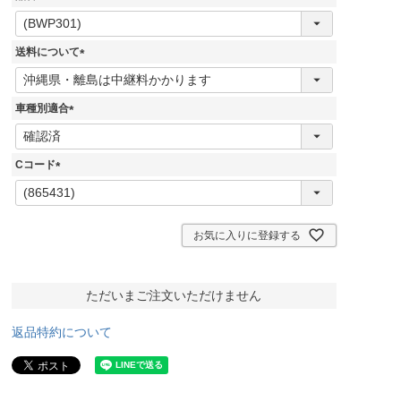
(
必
須
送料について
)
(
必
須
車種別適合
)
(
必
須
Cコード
)
(
必
須
)
お気に入りに登録する
ただいまご注文いただけません
返品特約について