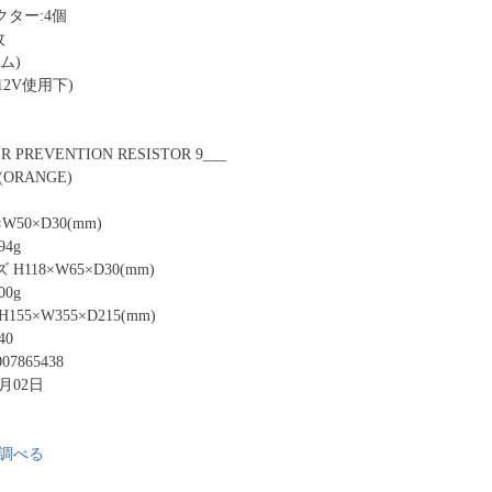
ター:4個
枚
ム)
12V使用下)
R PREVENTION RESISTOR 9___
ORANGE)
50×D30(mm)
4g
118×W65×D30(mm)
0g
55×W355×D215(mm)
40
07865438
9月02日
調べる