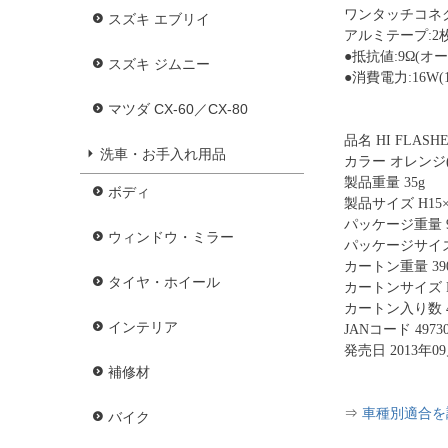
ワンタッチコネク
スズキ エブリイ
アルミテープ:2
●抵抗値:9Ω(オー
スズキ ジムニー
●消費電力:16W(
マツダ CX-60／CX-80
品名 HI FLASHE
洗車・お手入れ用品
カラー オレンジ(
製品重量 35g
ボディ
製品サイズ H15×W
パッケージ重量 9
ウィンドウ・ミラー
パッケージサイズ H
カートン重量 390
タイヤ・ホイール
カートンサイズ H1
カートン入り数 
インテリア
JANコード 49730
発売日 2013年0
補修材
⇒
車種別適合を
バイク