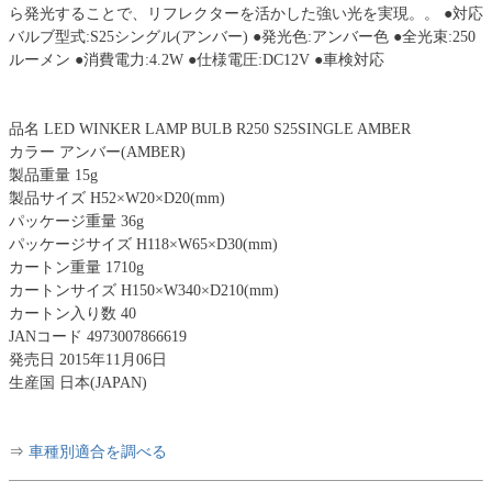
ら発光することで、リフレクターを活かした強い光を実現。。 ●対応
バルブ型式:S25シングル(アンバー) ●発光色:アンバー色 ●全光束:250
ルーメン ●消費電力:4.2W ●仕様電圧:DC12V ●車検対応
品名 LED WINKER LAMP BULB R250 S25SINGLE AMBER
カラー アンバー(AMBER)
製品重量 15g
製品サイズ H52×W20×D20(mm)
パッケージ重量 36g
パッケージサイズ H118×W65×D30(mm)
カートン重量 1710g
カートンサイズ H150×W340×D210(mm)
カートン入り数 40
JANコード 4973007866619
発売日 2015年11月06日
生産国 日本(JAPAN)
⇒
車種別適合を調べる