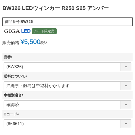
BW326 LEDウィンカー R250 S25 アンバー
商品番号
BW326
ルート限定品
¥
5,500
販売価格
税込
品番
(
必
須
送料について
)
(
必
須
車種別適合
)
(
必
須
Cコード
)
(
必
須