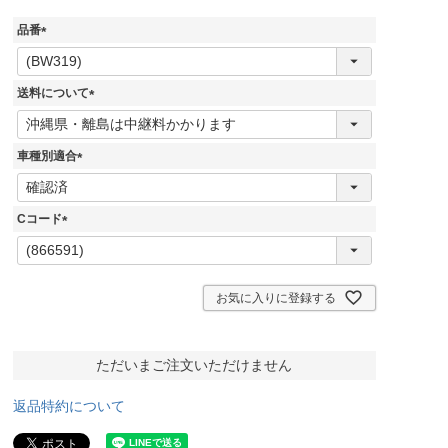
品番
(
必
須
送料について
)
(
必
須
車種別適合
)
(
必
須
Cコード
)
(
必
須
)
お気に入りに登録する
ただいまご注文いただけません
返品特約について