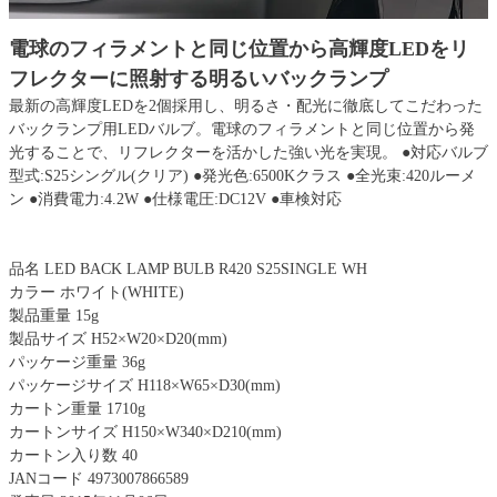
電球のフィラメントと同じ位置から高輝度LEDをリ
フレクターに照射する明るいバックランプ
最新の高輝度LEDを2個採用し、明るさ・配光に徹底してこだわった
バックランプ用LEDバルブ。電球のフィラメントと同じ位置から発
光することで、リフレクターを活かした強い光を実現。 ●対応バルブ
型式:S25シングル(クリア) ●発光色:6500Kクラス ●全光束:420ルーメ
ン ●消費電力:4.2W ●仕様電圧:DC12V ●車検対応
品名 LED BACK LAMP BULB R420 S25SINGLE WH
カラー ホワイト(WHITE)
製品重量 15g
製品サイズ H52×W20×D20(mm)
パッケージ重量 36g
パッケージサイズ H118×W65×D30(mm)
カートン重量 1710g
カートンサイズ H150×W340×D210(mm)
カートン入り数 40
JANコード 4973007866589