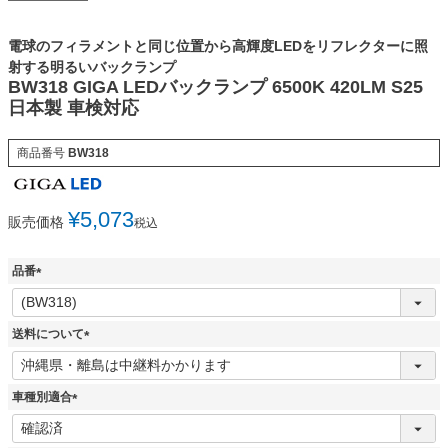
電球のフィラメントと同じ位置から高輝度LEDをリフレクターに照
射する明るいバックランプ
BW318 GIGA LEDバックランプ 6500K 420LM S25
日本製 車検対応
商品番号
BW318
¥
5,073
販売価格
税込
品番
(
必
須
送料について
)
(
必
須
車種別適合
)
(
必