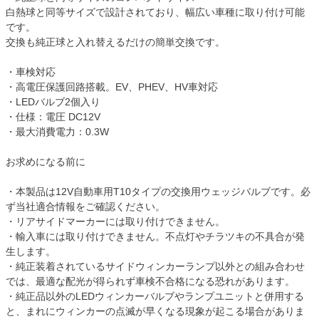
白熱球と同等サイズで設計されており、幅広い車種に取り付け可能
です。
交換も純正球と入れ替えるだけの簡単交換です。
・車検対応
・高電圧保護回路搭載。EV、PHEV、HV車対応
・LEDバルブ2個入り
・仕様：電圧 DC12V
・最大消費電力：0.3W
お求めになる前に
・本製品は12V自動車用T10タイプの交換用ウェッジバルブです。必
ず当社適合情報をご確認ください。
・リアサイドマーカーには取り付けできません。
・輸入車には取り付けできません。不点灯やチラツキの不具合が発
生します。
・純正装着されているサイドウィンカーランプ以外との組み合わせ
では、最適な配光が得られず車検不合格になる恐れがあります。
・純正品以外のLEDウィンカーバルブやランプユニットと併用する
と、まれにウィンカーの点滅が早くなる現象が起こる場合がありま