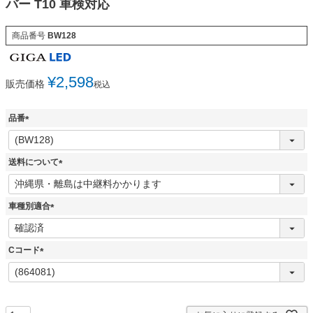
バー T10 車検対応
商品番号
BW128
¥
2,598
販売価格
税込
品番
(
必
須
送料について
)
(
必
須
車種別適合
)
(
必
須
Cコード
)
(
必
須
)