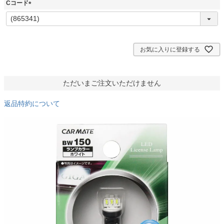
須
Cコード
)
(
必
須
)
お気に入りに登録する
ただいまご注文いただけません
返品特約について