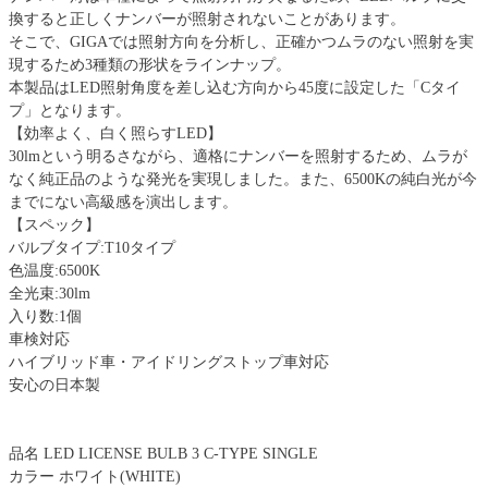
換すると正しくナンバーが照射されないことがあります。
そこで、GIGAでは照射方向を分析し、正確かつムラのない照射を実
現するため3種類の形状をラインナップ。
本製品はLED照射角度を差し込む方向から45度に設定した「Cタイ
プ」となります。
【効率よく、白く照らすLED】
30lmという明るさながら、適格にナンバーを照射するため、ムラが
なく純正品のような発光を実現しました。また、6500Kの純白光が今
までにない高級感を演出します。
【スペック】
バルブタイプ:T10タイプ
色温度:6500K
全光束:30lm
入り数:1個
車検対応
ハイブリッド車・アイドリングストップ車対応
安心の日本製
品名 LED LICENSE BULB 3 C-TYPE SINGLE
カラー ホワイト(WHITE)