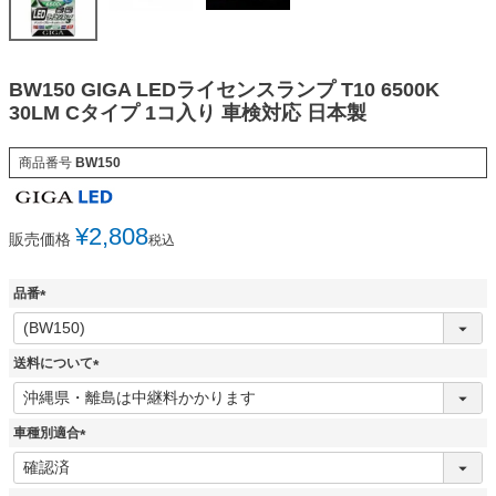
BW150 GIGA LEDライセンスランプ T10 6500K
30LM Cタイプ 1コ入り 車検対応 日本製
商品番号
BW150
¥
2,808
販売価格
税込
品番
(
必
須
送料について
)
(
必
須
車種別適合
)
(
必