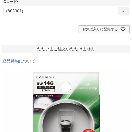
須
Cコード
)
(
必
須
)
お気に入りに登録する
ただいまご注文いただけません
返品特約について