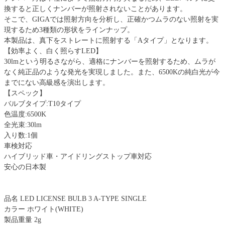
換すると正しくナンバーが照射されないことがあります。
そこで、GIGAでは照射方向を分析し、正確かつムラのない照射を実
現するため3種類の形状をラインナップ。
本製品は、真下をストレートに照射する「Aタイプ」となります。
【効率よく、白く照らすLED】
30lmという明るさながら、適格にナンバーを照射するため、ムラが
なく純正品のような発光を実現しました。また、6500Kの純白光が今
までにない高級感を演出します。
【スペック】
バルブタイプ:T10タイプ
色温度:6500K
全光束:30lm
入り数:1個
車検対応
ハイブリッド車・アイドリングストップ車対応
安心の日本製
品名 LED LICENSE BULB 3 A-TYPE SINGLE
カラー ホワイト(WHITE)
製品重量 2g