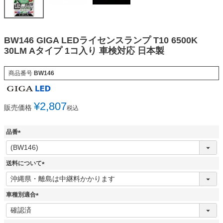
BW146 GIGA LEDライセンスランプ T10 6500K
30LM Aタイプ 1コ入り 車検対応 日本製
商品番号
BW146
¥
2,807
販売価格
税込
品番
(
必
須
送料について
)
(
必
須
車種別適合
)
(
必