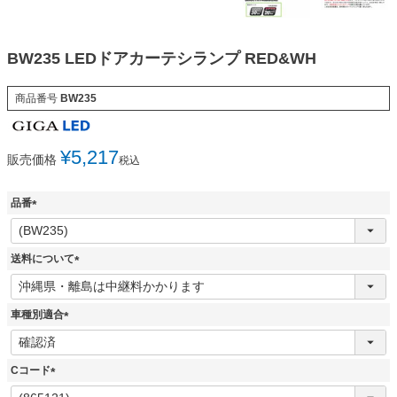
BW235 LEDドアカーテシランプ RED&WH
商品番号
BW235
¥
5,217
販売価格
税込
品番
(
必
須
送料について
)
(
必
須
車種別適合
)
(
必
須
Cコード
)
(