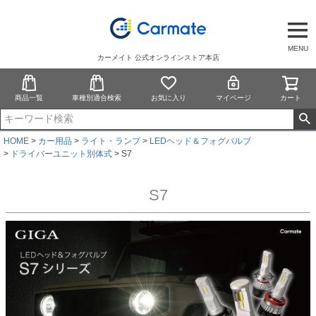
MENU
カーメイト 公式オンラインストア本店
商品一覧
車種別適合検索
お気に入り
マイページ
カート
HOME
カー用品
ライト・ランプ
LEDヘッド＆フォグバルブ
ドライバーユニット別体式
S7
S7