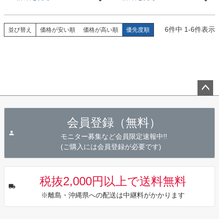
6
件中
1
-
6
件表示
並び替え
価格が安い順
価格が高い順
優先度順
ペー
ジト
会員登録（無料）
ップ
へ
モニター募集など会員限定速報中!!
(ご購入には会員登録が必要です)
税抜2,000円以上で送料無料
※離島・沖縄県への配送は中継料がかかります