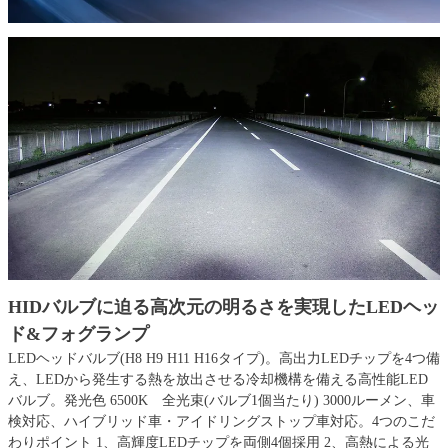
HIDバルブに迫る高次元の明るさを実現したLEDヘッ
ド&フォグランプ
LEDヘッドバルブ(H8 H9 H11 H16タイプ)。高出力LEDチップを4つ備
え、LEDから発生する熱を放出させる冷却機構を備える高性能LED
バルブ。発光色 6500K 全光束(バルブ1個当たり) 3000ルーメン、車
検対応、ハイブリッド車・アイドリングストップ車対応。4つのこだ
わりポイント 1、高輝度LEDチップを両側4個採用 2、高熱による光