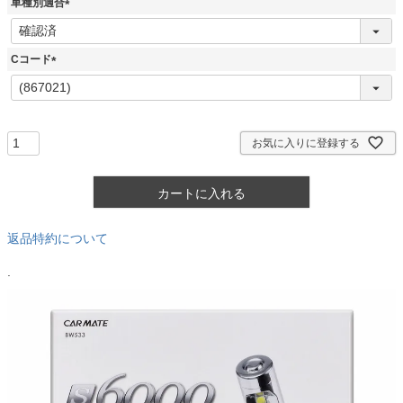
車種別適合
)
(
必
須
Cコード
)
(
必
須
)
お気に入りに登録する
カートに入れる
返品特約について
.