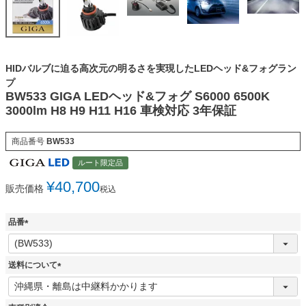
HIDバルブに迫る高次元の明るさを実現したLEDヘッド&フォグラン
プ
BW533 GIGA LEDヘッド&フォグ S6000 6500K
3000lm H8 H9 H11 H16 車検対応 3年保証
商品番号
BW533
ルート限定品
¥
40,700
販売価格
税込
品番
(
必
須
送料について
)
(
必
須