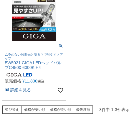
ムラのない照射光と明るさで見やすさア
ップ
BW5021 GIGA LEDヘッドバル
ブC4500 6000K H4
販売価格
¥
11,800
税込
詳細を見る
3
件中
1
-
3
件表示
並び替え
価格が安い順
価格が高い順
優先度順