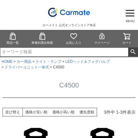
MENU
カーメイト 公式オンラインストア本店
商品一覧
車種別適合検索
お気に入り
マイページ
カート
HOME
カー用品
ライト・ランプ
LEDヘッド＆フォグバルブ
ドライバーユニット一体式
C4500
C4500
3
件中
1
-
3
件表示
並び替え
価格が安い順
価格が高い順
優先度順