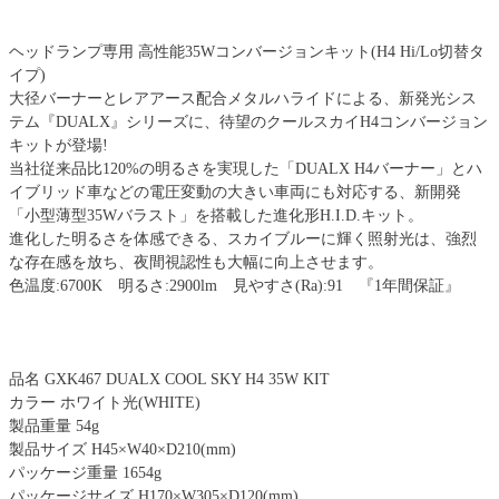
ヘッドランプ専用 高性能35Wコンバージョンキット(H4 Hi/Lo切替タ
イプ)
大径バーナーとレアアース配合メタルハライドによる、新発光シス
テム『DUALX』シリーズに、待望のクールスカイH4コンバージョン
キットが登場!
当社従来品比120%の明るさを実現した「DUALX H4バーナー」とハ
イブリッド車などの電圧変動の大きい車両にも対応する、新開発
「小型薄型35Wバラスト」を搭載した進化形H.I.D.キット。
進化した明るさを体感できる、スカイブルーに輝く照射光は、強烈
な存在感を放ち、夜間視認性も大幅に向上させます。
色温度:6700K 明るさ:2900lm 見やすさ(Ra):91 『1年間保証』
品名 GXK467 DUALX COOL SKY H4 35W KIT
カラー ホワイト光(WHITE)
製品重量 54g
製品サイズ H45×W40×D210(mm)
パッケージ重量 1654g
パッケージサイズ H170×W305×D120(mm)