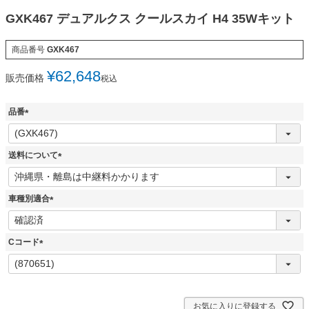
GXK467 デュアルクス クールスカイ H4 35Wキット
商品番号
GXK467
¥
62,648
販売価格
税込
品番
(
必
須
送料について
)
(
必
須
車種別適合
)
(
必
須
Cコード
)
(
必
須
)
お気に入りに登録する