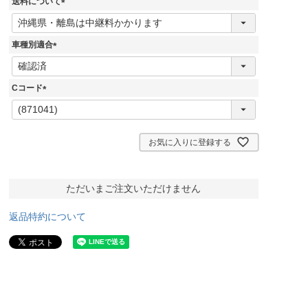
送料について
)
(
必
須
車種別適合
)
(
必
須
Cコード
)
(
必
須
)
お気に入りに登録する
ただいまご注文いただけません
返品特約について