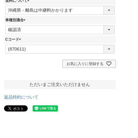
送料について
)
(
必
須
車種別適合
)
(
必
須
Cコード
)
(
必
須
)
お気に入りに登録する
ただいまご注文いただけません
返品特約について