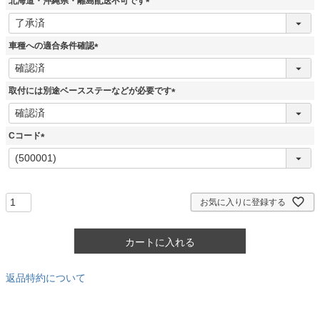
北海道・沖縄県・離島配送不可です
)
(
必
須
車種への適合条件確認
)
(
必
須
取付には別途ベースステーなどが必要です
)
(
必
須
Cコード
)
(
必
須
)
お気に入りに登録する
カートに入れる
返品特約について