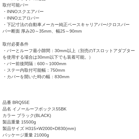
取付可能バー
・INNOスクエアバー
・INNOエアロバー
・下記寸法の自動車メーカー純正ベースキャリアバー/クロスバー
バー断面 厚み20～35mm、幅25～90mm
取付必要条件
・バーとルーフ最小隙間：30mm以上（別売のTスロットアダプター
を使用する場合は30mm以下でも装着可能。）
・バー前後間隔：600～1000mm
・ステー内取付可能幅：750mm
・カバーを開いた時の幅：830mm
品番 BRQ55E
品名 イノールーフボックス55BK
カラー ブラック(BLACK)
製品重量 15500g
製品サイズ H315×W2000×D830(mm)
パッケージ重量 21000g