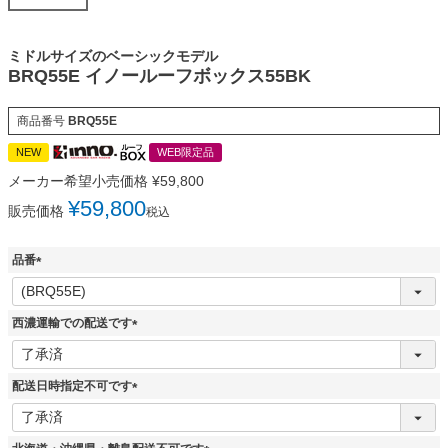
ミドルサイズのベーシックモデル
BRQ55E イノールーフボックス55BK
商品番号
BRQ55E
NEW
WEB限定品
メーカー希望小売価格
¥
59,800
¥
59,800
販売価格
税込
品番
(
必
須
西濃運輸での配送です
)
(
必
須
配送日時指定不可です
)
(
必
須