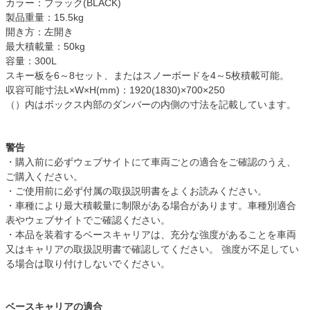
カラー：ブラック(BLACK)
製品重量：15.5kg
開き方：左開き
最大積載量：50kg
容量：300L
スキー板を6～8セット、またはスノーボードを4～5枚積載可能。
収容可能寸法L×W×H(mm)：1920(1830)×700×250
（）内はボックス内部のダンバーの内側の寸法を記載しています。
警告
・購入前に必ずウェブサイトにて車両ごとの適合をご確認のうえ、
ご購入ください。
・ご使用前に必ず付属の取扱説明書をよくお読みください。
・車種により最大積載量に制限がある場合があります。車種別適合
表やウェブサイトでご確認ください。
・本品を装着するベースキャリアは、充分な強度があることを車両
又はキャリアの取扱説明書で確認してください。 強度が不足してい
る場合は取り付けしないでください。
ベースキャリアの適合