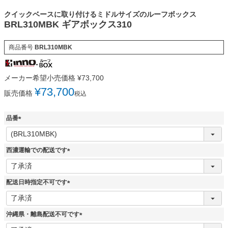
クイックベースに取り付けるミドルサイズのルーフボックス
BRL310MBK ギアボックス310
商品番号
BRL310MBK
メーカー希望小売価格
¥
73,700
¥
73,700
販売価格
税込
品番
(
必
須
西濃運輸での配送です
)
(
必
須
配送日時指定不可です
)
(
必
須
沖縄県・離島配送不可です
)
(