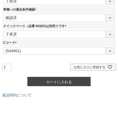
必
須
車種への適合条件確認
)
(
必
須
クイックベース（品番 INQ60)は別売りです
)
(
必
須
Cコード
)
(
必
須
)
お気に入りに登録する
カートに入れる
返品特約について