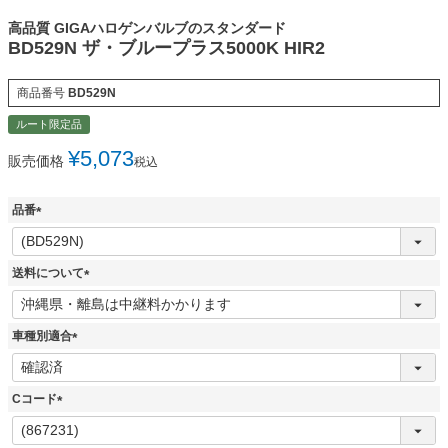
高品質 GIGAハロゲンバルブのスタンダード
BD529N ザ・ブループラス5000K HIR2
商品番号
BD529N
ルート限定品
¥
5,073
販売価格
税込
品番
(
必
須
送料について
)
(
必
須
車種別適合
)
(
必
須
Cコード
)
(
必