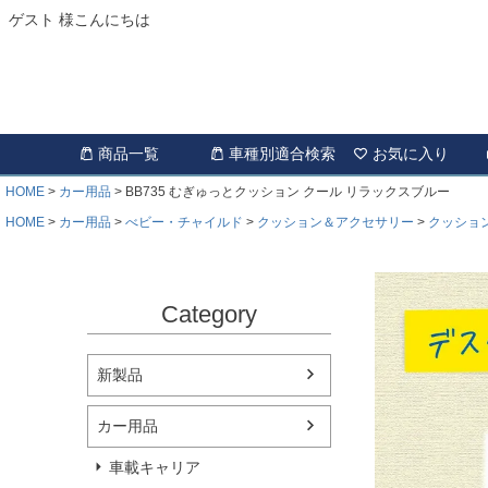
ゲスト 様こんにちは
商品一覧
車種別適合検索
お気に入り
HOME
カー用品
BB735 むぎゅっとクッション クール リラックスブルー
HOME
カー用品
べビー・チャイルド
クッション＆アクセサリー
クッショ
Category
新製品
カー用品
車載キャリア