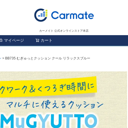
カーメイト 公式オンラインストア本店
マイページ
カート
検索
ン
BB735 むぎゅっとクッション クール リラックスブルー