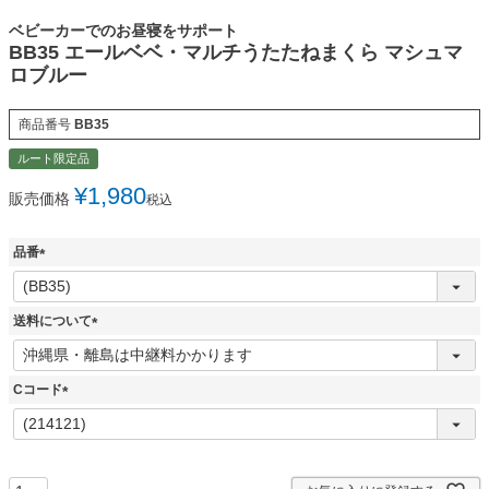
ベビーカーでのお昼寝をサポート
BB35 エールベベ・マルチうたたねまくら マシュマ
ロブルー
商品番号
BB35
ルート限定品
¥
1,980
販売価格
税込
品番
(
必
須
送料について
)
(
必
須
Cコード
)
(
必
須
)