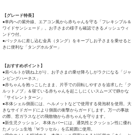
【グレード特長】
●車内への紫外線、エアコン風から赤ちゃんを守る「フレキシブル＆
ワイドサンシェード」。お子さまの様子も確認できるメッシュウィ
ンドウ付。
●バックルに差し込む金具（タング）をキープしお子さまを乗せると
きに便利な「タングホルダー」
【おすすめポイント】
●肩ベルトが跳ね上がり、お子さまの乗せ降ろしがラクになる「ジャ
ンピングハーネス」
●赤ちゃんを抱っこしたまま、片手での回転しやすさを追求した「ク
ルットノブ」＆寝ている赤ちゃんを起こしにくいスムーズで静かな
「サイレントターン」
●本体シェル側面には、ヘルメットなどで使用する発泡材を使用。大
きなサイドガードにより側面の衝撃からガードします。万一の事故
の際、窓ガラスなどの飛散物から赤ちゃんを守ります。
●新生児クッション、本体カバーには、通気性とクッション性に優れ
たメッシュ生地「Wラッセル」を広範囲に使用。