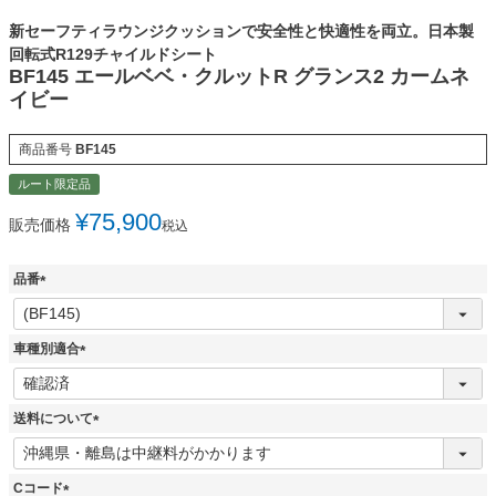
新セーフティラウンジクッションで安全性と快適性を両立。日本製
回転式R129チャイルドシート
BF145 エールベベ・クルットR グランス2 カームネ
イビー
商品番号
BF145
ルート限定品
¥
75,900
販売価格
税込
品番
(
必
須
車種別適合
)
(
必
須
送料について
)
(
必
須
Cコード