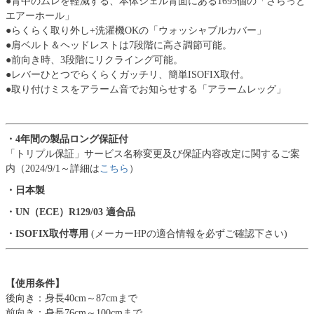
●背中のムレを軽減する、本体シェル背面にある1695個の「さらっと
エアーホール」
●らくらく取り外し+洗濯機OKの「ウォッシャブルカバー」
●肩ベルト＆ヘッドレストは7段階に高さ調節可能。
●前向き時、3段階にリクライング可能。
●レバーひとつでらくらくガッチリ、簡単ISOFIX取付。
●取り付けミスをアラーム音でお知らせする「アラームレッグ」
・4年間の製品ロング保証付
「トリプル保証」サービス名称変更及び保証内容改定に関するご案
内（2024/9/1～詳細は
こちら
）
・日本製
・UN（ECE）R129/03 適合品
・ISOFIX取付専用
(メーカーHPの適合情報を必ずご確認下さい)
【使用条件】
後向き：身長40cm～87cmまで
前向き：身長76cm～100cmまで