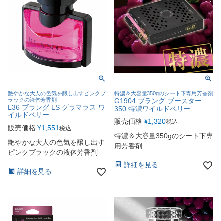
艶やかな大人の色気を醸し出すピンクブ
特濃＆大容量350gのシート下専用芳香剤
ラックの液体芳香剤
G1904 ブラング ブースター
L36 ブラング LS グラマラス ワ
350 特濃ワイルドベリー
イルドベリー
販売価格
¥
1,320
税込
販売価格
¥
1,551
税込
特濃＆大容量350gのシート下専
艶やかな大人の色気を醸し出す
用芳香剤
ピンクブラックの液体芳香剤
詳細を見る
詳細を見る