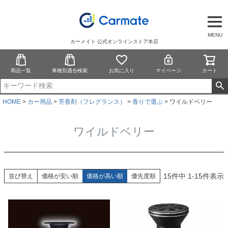
MENU
カーメイト 公式オンラインストア本店
商品一覧
車種別適合検索
お気に入り
マイページ
カート
HOME
カー用品
芳香剤（フレグランス）
香りで選ぶ
ワイルドベリー
ワイルドベリー
15
件中
1
-
15
件表示
並び替え
価格が安い順
価格が高い順
優先度順