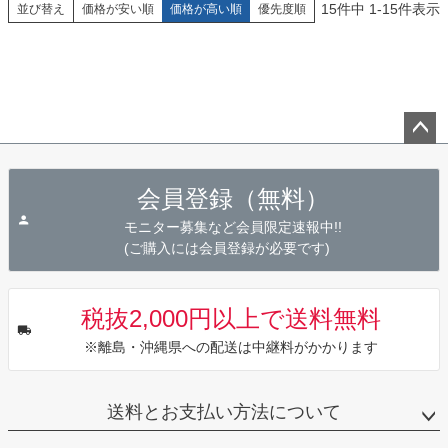
15
件中
1
-
15
件表示
並び替え
価格が安い順
価格が高い順
優先度順
ペー
ジト
会員登録（無料）
ップ
へ
モニター募集など会員限定速報中!!
(ご購入には会員登録が必要です)
税抜2,000円以上で送料無料
※離島・沖縄県への配送は中継料がかかります
送料とお支払い方法について