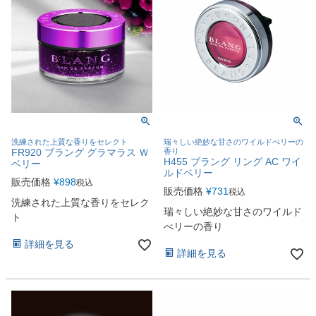
洗練された上質な香りをセレクト
瑞々しい絶妙な甘さのワイルドべリーの
FR920 ブラング グラマラス Ｗ
香り
H455 ブラング リング AC ワイ
ベリー
ルドベリー
販売価格
¥
898
税込
販売価格
¥
731
税込
洗練された上質な香りをセレク
瑞々しい絶妙な甘さのワイルド
ト
べリーの香り
詳細を見る
詳細を見る