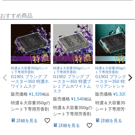
おすすめ商品
特濃＆大容量350gのシー
特濃＆大容量350gのシー
特濃＆大容量350gのシー
ト下専用芳香剤
ト下専用芳香剤
ト下専用芳香剤
G1901 ブラング ブ
G1902 ブラング ブ
G1903 ブラング ブ
ースター350 特濃ホ
ースター350 特濃プ
ースター350 特濃ブ
ワイトムスク
レミアムホワイトム
リリアントシャワー
スク
販売価格
¥
1,320
販売価格
¥
1,320
税込
税込
販売価格
¥
1,540
税込
特濃＆大容量350gの
特濃＆大容量350gの
特濃＆大容量350gの
シート下専用芳香剤
シート下専用芳香剤
シート下専用芳香剤
詳細を見る
詳細を見る
詳細を見る