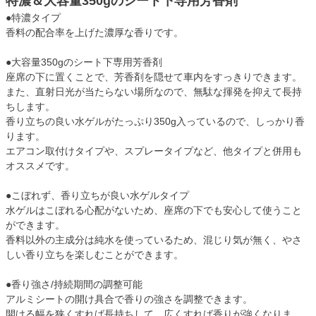
特濃＆大容量350gのシート下専用芳香剤
●特濃タイプ
香料の配合率を上げた濃厚な香りです。
●大容量350gのシート下専用芳香剤
座席の下に置くことで、芳香剤を隠せて車内をすっきりできます。
また、直射日光が当たらない場所なので、無駄な揮発を抑えて長持
ちします。
香り立ちの良い水ゲルがたっぷり350g入っているので、しっかり香
ります。
エアコン取付けタイプや、スプレータイプなど、他タイプと併用も
オススメです。
●こぼれず、香り立ちが良い水ゲルタイプ
水ゲルはこぼれる心配がないため、座席の下でも安心して使うこと
ができます。
香料以外の主成分は純水を使っているため、混じり気が無く、やさ
しい香り立ちを楽しむことができます。
●香り強さ/持続期間の調整可能
アルミシートの開け具合で香りの強さを調整できます。
開ける幅を狭くすれば長持ちして、広くすれば香りが強くなりま