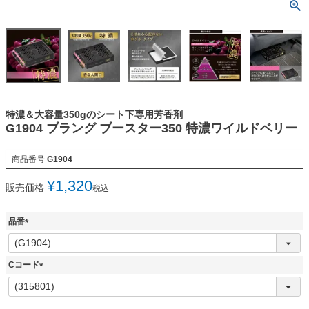
特濃＆大容量350gのシート下専用芳香剤
G1904 ブラング ブースター350 特濃ワイルドベリー
商品番号
G1904
¥
1,320
販売価格
税込
品番
(
必
須
Cコード
)
(
必
須