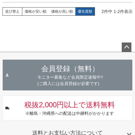
2
件中
1
-
2
件表示
並び替え
価格が安い順
価格が高い順
優先度順
ペー
ジト
会員登録（無料）
ップ
へ
モニター募集など会員限定速報中!!
(ご購入には会員登録が必要です)
税抜2,000円以上で送料無料
※離島・沖縄県への配送は中継料がかかります
送料とお支払い方法について