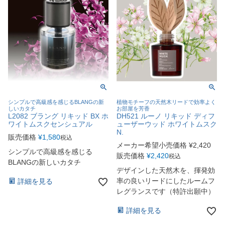
シンプルで高級感を感じるBLANGの新
植物モチーフの天然木リードで効率よく
しいカタチ
お部屋を芳香
L2082 ブラング リキッド BX ホ
DH521 ルーノ リキッド ディフ
ワイトムスクセンシュアル
ューザーウッド ホワイトムスク
N.
販売価格
¥
1,580
税込
メーカー希望小売価格
¥
2,420
シンプルで高級感を感じる
販売価格
¥
2,420
税込
BLANGの新しいカタチ
デザインした天然木を、揮発効
率の良いリードにしたルームフ
詳細を見る
レグランスです（特許出願中）
詳細を見る