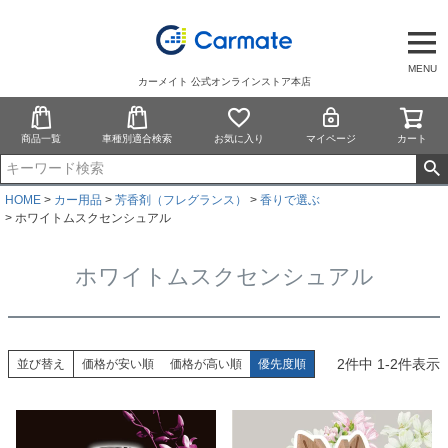
MENU
カーメイト 公式オンラインストア本店
商品一覧
車種別適合検索
お気に入り
マイページ
カート
HOME
カー用品
芳香剤（フレグランス）
香りで選ぶ
ホワイトムスクセンシュアル
ホワイトムスクセンシュアル
2
件中
1
-
2
件表示
並び替え
価格が安い順
価格が高い順
優先度順