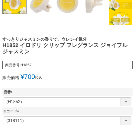
すっきりジャスミンの香りで、ウレシイ気分
H1852 イロドリ クリップ フレグランス ジョイフル
ジャスミン
商品番号
H1852
¥
700
販売価格
税込
品番
(
必
須
Cコード
)
(
必
須
)